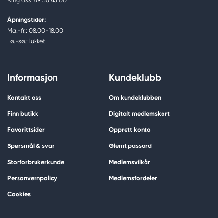
Ring oss: 69 36 45 00
Åpningstider:
Ma.-fr.: 08.00-18.00
Lø.-sø.: lukket
Informasjon
Kundeklubb
Kontakt oss
Om kundeklubben
Finn butikk
Digitalt medlemskort
Favorittsider
Opprett konto
Spørsmål & svar
Glemt passord
Storforbrukerkunde
Medlemsvilkår
Personvernpolicy
Medlemsfordeler
Cookies