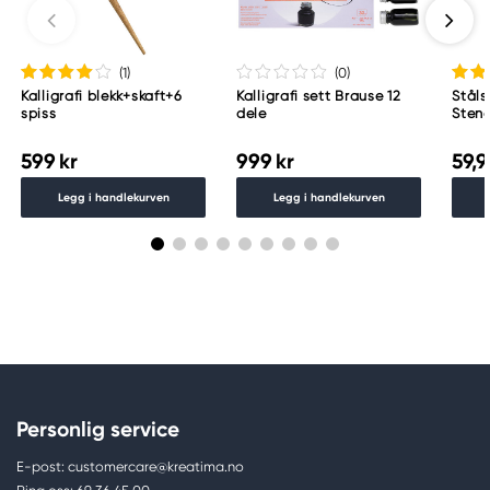
(1
)
(0
)
Kalligrafi blekk+skaft+6
Kalligrafi sett Brause 12
Ståls
spiss
dele
Sten
599 kr
999 kr
59,9
Legg i handlekurven
Legg i handlekurven
Personlig service
E-post: customercare@kreatima.no