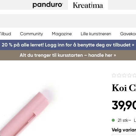
Tilbud
Community
Magazine
Lille kunstneren
Gaveko
20 % på alle lerret! Logg inn for å benytte deg av tilbudet »
Alt du trenger til kursstarten – handle her »
Koi C
39,9
L
21 stk
Velg varian