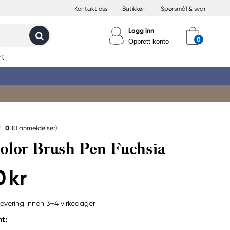
Kontakt oss
Butikken
Spørsmål & svar
Logg inn
Opprett konto
rt
0
(0
anmeldelser
)
olor Brush Pen Fuchsia
0 kr
evering innen 3–4 virkedager
t: