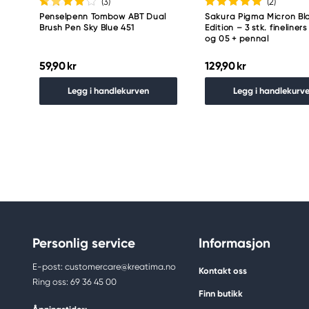
(3
)
(2
)
Penselpenn Tombow ABT Dual
Sakura Pigma Micron Bl
Brush Pen Sky Blue 451
Edition – 3 stk. fineliners
og 05 + pennal
59,90 kr
129,90 kr
Legg i handlekurven
Legg i handlekurv
Personlig service
Informasjon
E-post: customercare@kreatima.no
Kontakt oss
Ring oss: 69 36 45 00
Finn butikk