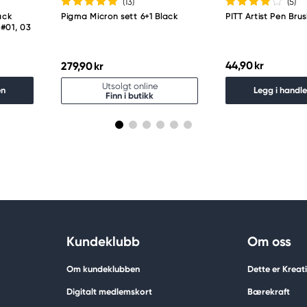
(13
)
(5
)
ack
Pigma Micron sett 6+1 Black
PITT Artist Pen Brus
 #01, 03
44,90 kr
279,90 kr
Utsolgt online
en
Legg i handl
Finn i butikk
Kundeklubb
Om oss
Om kundeklubben
Dette er Krea
Digitalt medlemskort
Bærekraft