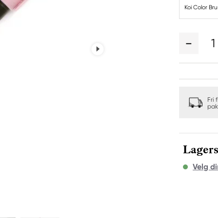
Koi Color Br
1
Fri 
pak
Lagers
Velg di