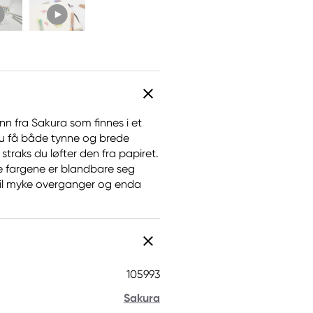
n fra Sakura som finnes i et
 du få både tynne og brede
straks du løfter den fra papiret.
e fargene er blandbare seg
 til myke overganger og enda
105993
Sakura