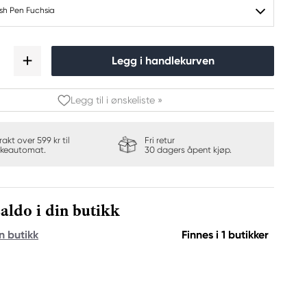
ush Pen Fuchsia
Legg i handlekurven
Legg til i ønskeliste »
frakt over 599 kr til
Fri retur
keautomat.
30 dagers åpent kjøp.
aldo i din butikk
n butikk
Finnes i 1 butikker