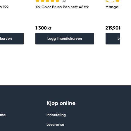
(4
)
h 199
Koi Color Brush Pen sett 48stk
Manga Koi C.B
1 300 kr
219,90 kr
ekurven
Legg i handlekurven
Legg i 
Kjøp online
tima
Innbetaling
Leveranse