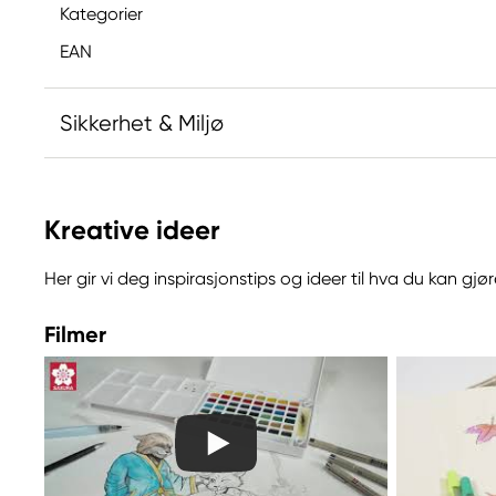
Kategorier
EAN
Sikkerhet & Miljø
Ansvarlig EU
Kreative ideer
Sakura
Royal Talens Netherlands
Her gir vi deg inspirasjonstips og ideer til hva du kan g
Sophialaan 46
7311 PD Apeldoorn, Netherlands
Filmer
info@royaltalens.com
+31 (0)55 527 4700