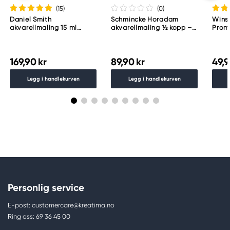
(15
)
(0
)
Daniel Smith
Schmincke Horadam
Wins
akvarellmaling 15 ml
akvarellmaling ½ kopp –
Proma
Lunar Black
Schmincke Payne´s grey
783
169,90 kr
89,90 kr
49,9
Legg i handlekurven
Legg i handlekurven
Personlig service
E-post: customercare@kreatima.no
Ring oss: 69 36 45 00