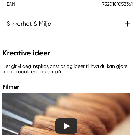
EAN
7320181053361
Sikkerhet & Miljø
Ansvarlig EU
Kreative ideer
Kreatima
Panduro
Her gir vi deg inspirasjonstips og ideer til hva du kan gjøre
205 14 Malmö, Sweden
med produktene du ser på.
www.panduro.com
+46 (04) 22 30 70
Filmer