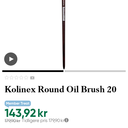
(0
)
Kolinex Round Oil Brush 20
Member Treat
143,92 kr
Tidligere pris
179,90 kr
179,90 kr