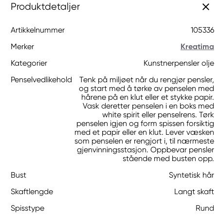
Produktdetaljer
Artikkelnummer
105336
Merker
Kreatima
Kategorier
Kunstnerpensler olje
Penselvedlikehold
Tenk på miljøet når du rengjør pensler,
og start med å tørke av penselen med
hårene på en klut eller et stykke papir.
Vask deretter penselen i en boks med
white spirit eller penselrens. Tørk
penselen igjen og form spissen forsiktig
med et papir eller en klut. Lever væsken
som penselen er rengjort i, til nærmeste
gjenvinningsstasjon. Oppbevar pensler
stående med busten opp.
Bust
Syntetisk hår
Skaftlengde
Langt skaft
Spisstype
Rund