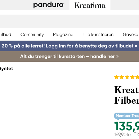
Tilbud
Community
Magazine
Lille kunstneren
Gaveko
20 % på alle lerret! Logg inn for å benytte deg av tilbudet »
Alt du trenger til kursstarten – handle her »
Syntet
Kreat
Filbe
Member Tre
135,
Ti
169,90 kr