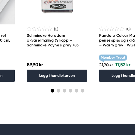
(0
)
(0
)
rret
Schmincke Horadam
Panduro Colour Mar
0 cm,
akvarellmaling ½ kopp –
penselspiss og skrå
Schmincke Payne´s grey 783
– Warm grey 1 WG1
Member Treat
89,90 kr
17,52 kr
21,90 kr
en
Legg i handlekurven
Legg i handl