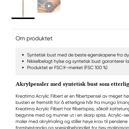
Om produktet
Syntetisk bust med de beste egenskapene fra dy
Nikkelbelagt hylse og syntetisk bust garanterer l
Produktet er FSC®-merket (FSC 100 %)
Akrylpensler med syntetisk bust som etterli
Kreatima Acrylic Filbert er en filbertpensel av meget hø
busten er fremstilt for å etterligne hår fra mungo (ma
Kreatima Acrylic Filbert har filbertspiss, såkalt kattetun
begynne med og munner ut i en skarp spiss. Acrylic-se
maler med akrylmaling og stiller høye krav til penslene 
formbestandig og spesialbehandlet for høy malingso