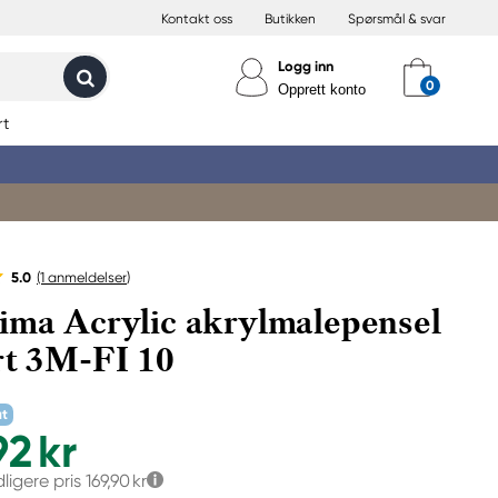
Kontakt oss
Butikken
Spørsmål & svar
Logg inn
Opprett konto
rt
5.0
(1
anmeldelser
)
ima Acrylic akrylmalepensel
rt 3M-FI 10
at
92 kr
dligere pris
169,90 kr