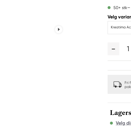
50+ stk
Velg varian
Kreatima Acr
1
Fri 
pak
Lagers
Velg di