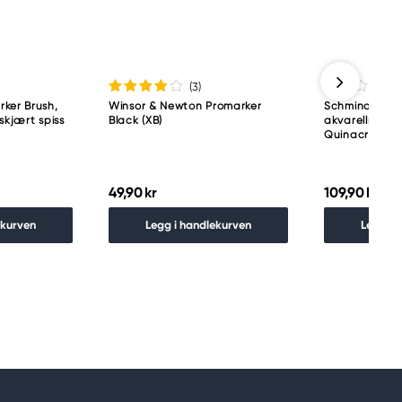
(3
)
ker Brush,
Winsor & Newton Promarker
Schmincke H
skjært spiss
Black (XB)
akvarellmaling
Quinacridone 
49,90 kr
109,90 kr
ekurven
Legg i handlekurven
Legg i 