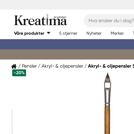
Våre produkter
5 stjerner
Nyheter
Merker
Pensler
Akryl- & oljepensler
Akryl- & oljepensler 
-20%