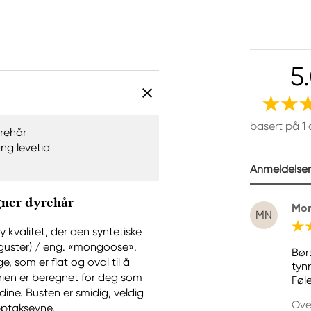
5
basert på 1
rehår
ang levetid
Anmeldelser 
gner dyrehår
Mon
MN
y kvalitet, der den syntetiske
nguster) / eng. «mongoose».
Bør
ge, som er flat og oval til å
tynn
rien er beregnet for deg som
Føle
dine. Busten er smidig, veldig
Ove
pptaksevne.