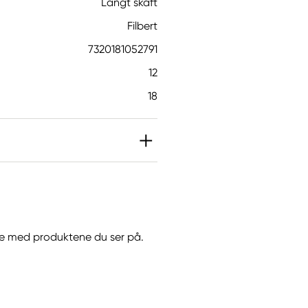
Langt skaft
Filbert
7320181052791
12
18
jøre med produktene du ser på.