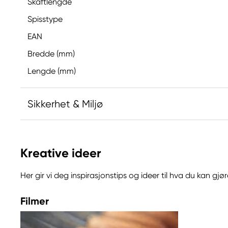
Skaftlengde
Spisstype
EAN
Bredde (mm)
Lengde (mm)
Sikkerhet & Miljø
Ansvarlig EU
Kreative ideer
Kreatima
Panduro
Her gir vi deg inspirasjonstips og ideer til hva du kan g
205 14 Malmö, Sweden
www.panduro.com
Filmer
+46 (04) 22 30 70