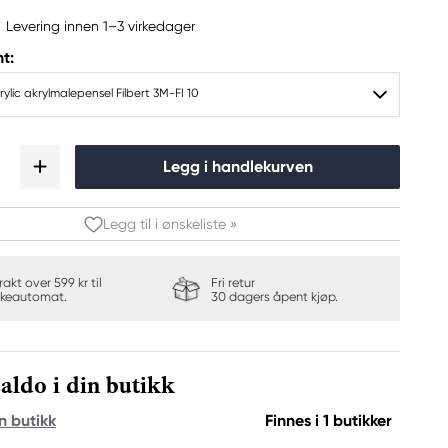
Levering innen 1–3 virkedager
t:
ylic akrylmalepensel Filbert 3M-FI 10
Legg i handlekurven
Legg til i ønskeliste »
frakt over 599 kr til
Fri retur
keautomat.
30 dagers åpent kjøp.
aldo i din butikk
n butikk
Finnes i 1 butikker