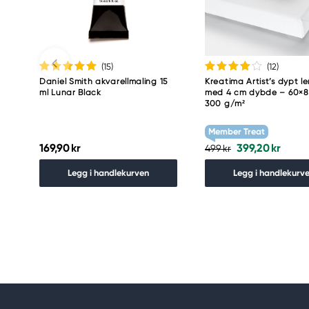
(15
)
(12
)
Daniel Smith akvarellmaling 15
Kreatima Artist’s dypt le
ml Lunar Black
med 4 cm dybde – 60×8
300 g/m²
Member Treat
169,90 kr
399,20 kr
499 kr
Legg i handlekurven
Legg i handlekurv