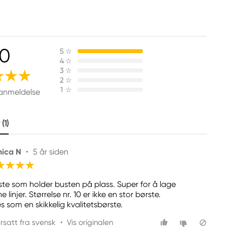
.0
5
☆
4
☆
3
☆
2
☆
1
☆
 anmeldelse
(1)
ica N
•
5 år siden
ste som holder busten på plass. Super for å lage
e linjer. Størrelse nr. 10 er ikke en stor børste.
s som en skikkelig kvalitetsbørste.
rsatt fra svensk
•
Vis originalen