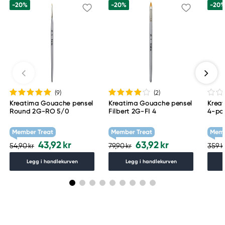
-20%
-20%
-20
(9
)
(2
)
Kreatima Gouache pensel
Kreatima Gouache pensel
Krea
Round 2G-RO 5/0
Filbert 2G-FI 4
4-pak
#2, 4
Member Treat
Member Treat
Memb
43,92 kr
63,92 kr
54,90 kr
79,90 kr
359 k
Legg i handlekurven
Legg i handlekurven