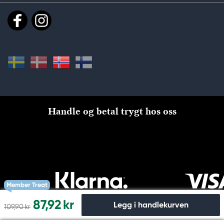
Handle og betal trygt hos oss
Member Treat
87,92 kr
Legg i handlekurven
109,90 kr