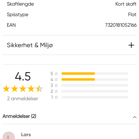
Skaftlengde
Kort skaft
Spisstype
Flat
EAN
7320181052166
Sikkerhet & Miljø
Ansvarlig EU
4.5
5
☆
Kreatima
4
☆
Panduro
3
☆
205 14 Malmö, Sweden
2
☆
1
☆
www.panduro.com
2 anmeldelser
+46 (04) 22 30 70
Anmeldelser (2)
Lars
L