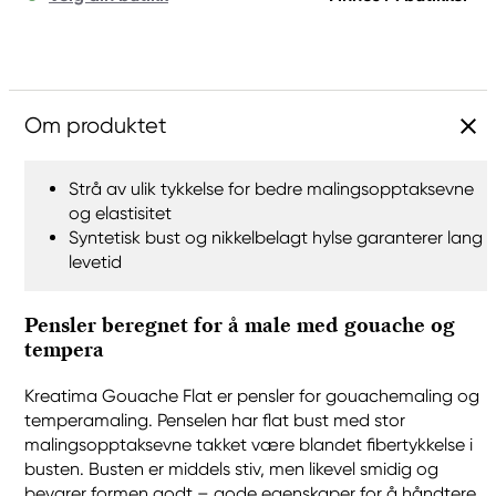
Om produktet
Strå av ulik tykkelse for bedre malingsopptaksevne
og elastisitet
Syntetisk bust og nikkelbelagt hylse garanterer lang
levetid
Pensler beregnet for å male med gouache og
tempera
Kreatima Gouache Flat er pensler for gouachemaling og
temperamaling. Penselen har flat bust med stor
malingsopptaksevne takket være blandet fibertykkelse i
busten. Busten er middels stiv, men likevel smidig og
bevarer formen godt – gode egenskaper for å håndtere