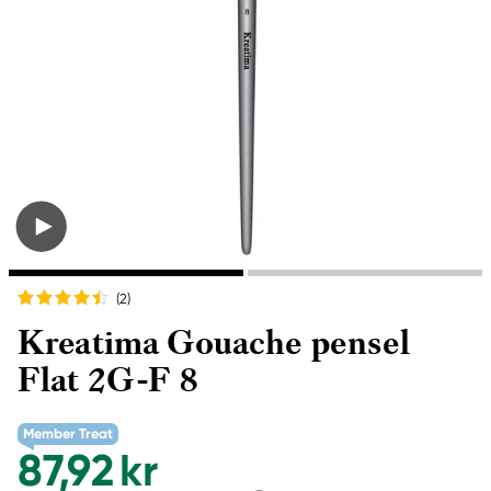
(2
)
Kreatima Gouache pensel
Flat 2G-F 8
Member Treat
87,92 kr