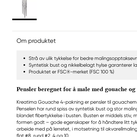
Om produktet
Strå av ulik tykkelse for bedre malingsopptaksevn
Syntetisk bust og nikkelbelagt hylse garanterer l
Produktet er FSC®-merket (FSC 100 %)
Pensler beregnet for å male med gouache og
Kreatima Gouache 4-pakning er pensler til gouachem
Penselen har rund spiss av syntetisk bust og stor ma
blandet fibertykkelse i busten. Busten er middels stiv, 
formen godt – gode egenskaper for å håndtere litt ty
arbeide med på lerretet, i motsetning til akvarellmalin
flat #8, rund #2, 4 og 10.