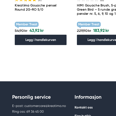
Kreatima Gouache pensel
HIMI Gouache Brush, 5-
Round 2G-RO 5/0
Green Bird – 5 runde gr
pensler nr. 5, 6, 9, 10 og 1
Member Treat
Member Treat
43,92 kr
183,92 kr
54,90 kr
229,90 kr
Legg i handlekurven
Legg i handlekurv
Personlig service
Informasjon
E-post: customercare@kreatima.no
Kontakt oss
Ring oss: 69 36 45 00
Finn butikk