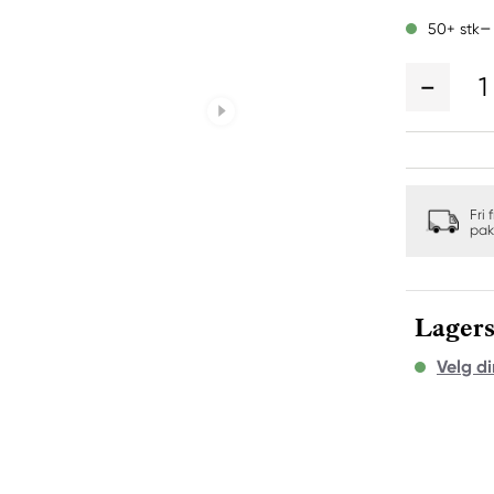
50+ stk
1
Fri 
pak
Lagers
Velg di