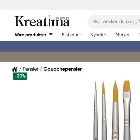
Våre produkter
5 stjerner
Nyheter
Merker
Pensler
Gouachepensler
-20%