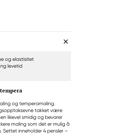
e og elastisitet
ang levetid
 tempera
aling og temperamaling.
lingsopptaksevne takket være
men likevel smidig og bevarer
kkere maling som det er mulig å
g. Settet inneholder 4 pensler –