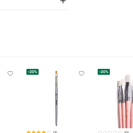
-20%
-20%
(3
)
(0
)