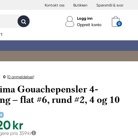
Kontakt oss
Butikken
Spørsmål & svar
Logg inn
Opprett konto
rt
0
(0
anmeldelser
)
ima Gouachepensler 4-
ng – flat #6, rund #2, 4 og 10
at
20 kr
igere pris
359 kr