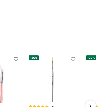
-20%
-20%
(2
)