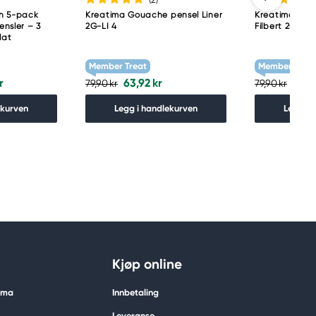
h 5-pack
Kreatima Gouache pensel Liner
Kreatima Gou
ensler – 3
2G-LI 4
Filbert 2G-FI 
flat
Member Treat
Member Treat
r
63,92 kr
63,9
79,90 kr
79,90 kr
ekurven
Legg i handlekurven
Legg i 
Kjøp online
tima
Innbetaling
Leveranse