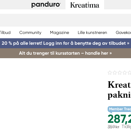
Tilbud
Community
Magazine
Lille kunstneren
Gaveko
20 % på alle lerret! Logg inn for å benytte deg av tilbudet »
Alt du trenger til kursstarten – handle her »
Kreat
pakni
Member Tre
287,
Tidl
359 kr