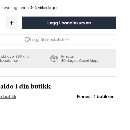
Levering innen 3–4 virkedager
Legg i handlekurven
Legg til i ønskeliste »
frakt over 599 kr til
Fri retur
keautomat.
30 dagers åpent kjøp.
aldo i din butikk
n butikk
Finnes i 1 butikker