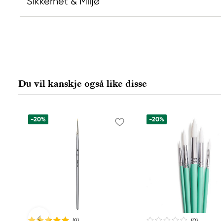
Sikkerhet & Miljø
Ansvarlig EU
Kreatima
Panduro
205 14 Malmö, Sweden
Du vil kanskje også like disse
www.panduro.com
+46 (04) 22 30 70
-20%
-20%
(9
)
(0
)