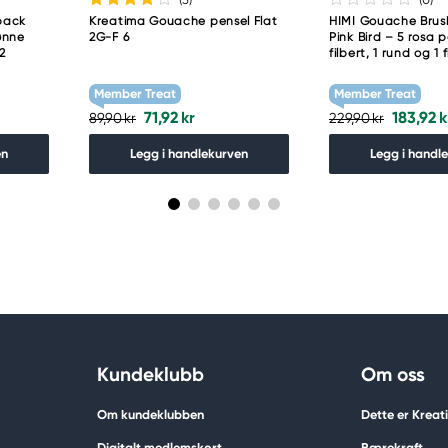
pack
Kreatima Gouache pensel Flat
HIMI Gouache Brus
ønne
2G-F 6
Pink Bird – 5 rosa p
2
filbert, 1 rund og 1 
Member Treat
Member Treat
71,92 kr
183,92 k
89,90 kr
229,90 kr
en
Legg i handlekurven
Legg i handl
Kundeklubb
Om oss
Om kundeklubben
Dette er Krea
Digitalt medlemskort
Bærekraft