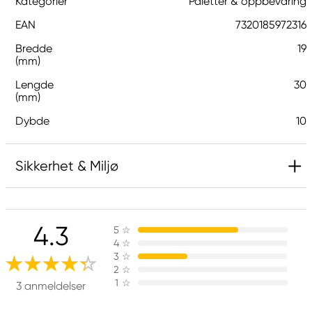
Kategorier
Paletter & oppbevaring
EAN
7320185972316
Bredde
19
(mm)
Lengde
30
(mm)
Dybde
10
Sikkerhet & Miljø
Ansvarlig EU
4.3
5
☆
Kreatima
4
☆
Panduro
3
☆
205 14 Malmö, Sweden
2
☆
1
☆
www.panduro.com
3 anmeldelser
+46 (04) 22 30 70