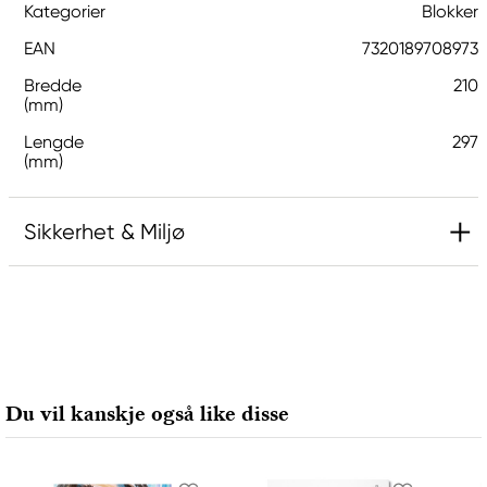
Kategorier
Blokker
EAN
7320189708973
Bredde
210
(mm)
Lengde
297
(mm)
Sikkerhet & Miljø
Ansvarlig EU
Kreatima
Panduro
205 14 Malmö, Sweden
Du vil kanskje også like disse
www.panduro.com
+46 (04) 22 30 70