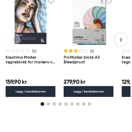
(0
)
(3
)
Kreatima Marker
ProMarker blokk A3
Krea
tegneblokk for markers og
Bleedproof
tegne
tusjpenner, A4 (210×297
mm), 
mm), 20 ark, 250 g/m²
159,90 kr
279,90 kr
129,
Legg i handlekurven
Legg i handlekurven