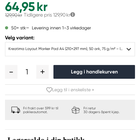
64,95 kr
Tidligere pris
129,90 kr
129,90 kr
Levering innen 1–3 virkedager
50+ stk
Velg variant:
Kreatima Layout Marker Pad A4 (210×297 mm), 50 ark, 75 g/m² – lag skisser med markers og tusjpenner
1
Legg i handlekurven
Legg til i ønskeliste »
Fri frakt over 599 kr til
Fri retur
pakkeautomat.
30 dagers åpent kjøp.