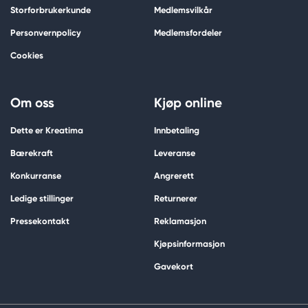
Storforbrukerkunde
Medlemsvilkår
Personvernpolicy
Medlemsfordeler
Cookies
Om oss
Kjøp online
Dette er Kreatima
Innbetaling
Bærekraft
Leveranse
Konkurranse
Angrerett
Ledige stillinger
Returnerer
Pressekontakt
Reklamasjon
Kjøpsinformasjon
Gavekort