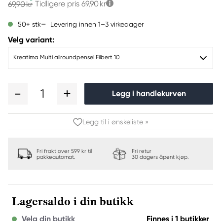
Tidligere pris
69,90 kr
69,90 kr
Levering innen 1–3 virkedager
50+ stk
Velg variant:
Kreatima Multi allroundpensel Filbert 10
1
Legg i handlekurven
Legg til i ønskeliste »
Fri frakt over 599 kr til
Fri retur
pakkeautomat.
30 dagers åpent kjøp.
Lagersaldo i din butikk
Velg din butikk
Finnes i 1 butikker