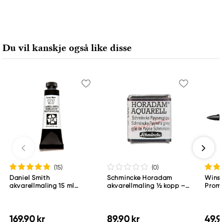
Du vil kanskje også like disse
(15
)
(0
)
Daniel Smith
Schmincke Horadam
Wins
akvarellmaling 15 ml
akvarellmaling ½ kopp –
Proma
Lunar Black
Schmincke Payne´s grey
783
169,90 kr
89,90 kr
49,9