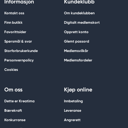
Informasjon
Kundeklubb
Kontakt oss
Om kundeklubben
Finn butikk
Digitalt medlemskort
Favorittsider
Opprett konto
Spørsmål & svar
Glemt passord
Storforbrukerkunde
Medlemsvilkår
Personvernpolicy
Medlemsfordeler
Cookies
Om oss
Kjøp online
Dette er Kreatima
Innbetaling
Bærekraft
Leveranse
Konkurranse
Angrerett