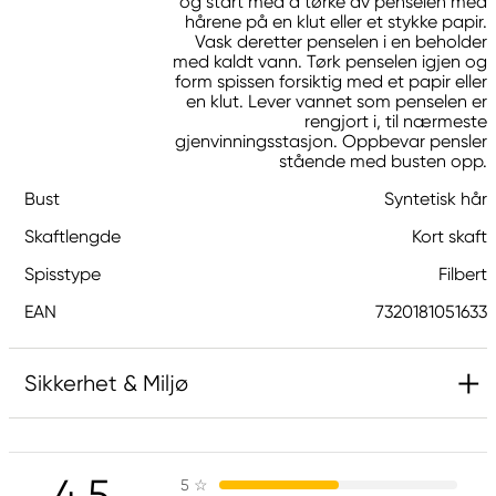
og start med å tørke av penselen med
hårene på en klut eller et stykke papir.
Vask deretter penselen i en beholder
med kaldt vann. Tørk penselen igjen og
form spissen forsiktig med et papir eller
en klut. Lever vannet som penselen er
rengjort i, til nærmeste
gjenvinningsstasjon. Oppbevar pensler
stående med busten opp.
Bust
Syntetisk hår
Skaftlengde
Kort skaft
Spisstype
Filbert
EAN
7320181051633
Sikkerhet & Miljø
Ansvarlig EU
4.5
5
☆