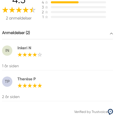
Kreatima
4
☆
Panduro
3
☆
205 14 Malmö, Sweden
2
☆
1
☆
www.panduro.com
2 anmeldelser
+46 (04) 22 30 70
Anmeldelser (2)
Inkeri N
IN
1 år siden
Therése P
TP
2 år siden
Verified by Trustvoice