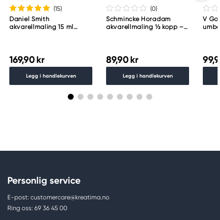
(15
)
(0
)
Daniel Smith
Schmincke Horadam
V Gog
akvarellmaling 15 ml
akvarellmaling ½ kopp –
umbe
Lunar Black
Schmincke Payne´s grey
783
169,90 kr
89,90 kr
99,9
Legg i handlekurven
Legg i handlekurven
Personlig service
E-post: customercare@kreatima.no
Ring oss: 69 36 45 00