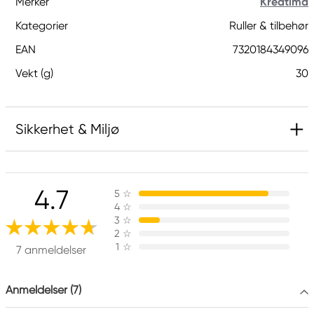
Merker
Kreatima
Kategorier
Ruller & tilbehør
EAN
7320184349096
Vekt (g)
30
Sikkerhet & Miljø
Ansvarlig EU
4.7
5
☆
Kreatima
4
☆
Panduro
3
☆
205 14 Malmö, Sweden
2
☆
1
☆
www.panduro.com
7 anmeldelser
+46 (04) 22 30 70
Anmeldelser (7)