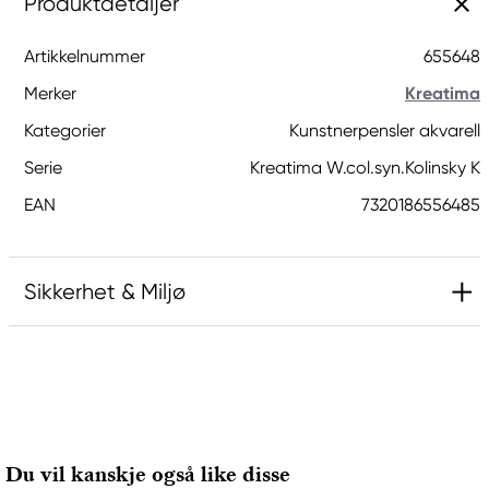
Produktdetaljer
Artikkelnummer
655648
Merker
Kreatima
Kategorier
Kunstnerpensler akvarell
Serie
Kreatima W.col.syn.Kolinsky K
EAN
7320186556485
Sikkerhet & Miljø
Ansvarlig EU
Kreatima
Panduro
205 14 Malmö, Sweden
Du vil kanskje også like disse
www.panduro.com