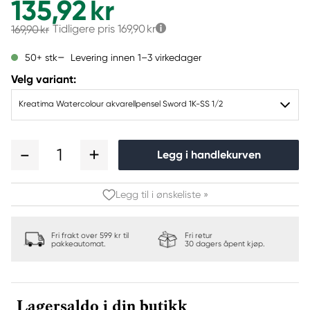
135,92 kr
Tidligere pris
169,90 kr
169,90 kr
Levering innen 1–3 virkedager
50+ stk
Velg variant:
Kreatima Watercolour akvarellpensel Sword 1K-SS 1/2
1
Legg i handlekurven
Legg til i ønskeliste »
Fri frakt over 599 kr til
Fri retur
pakkeautomat.
30 dagers åpent kjøp.
Lagersaldo i din butikk