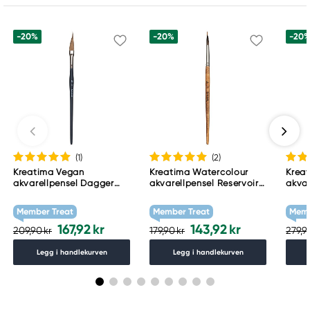
+46 (04) 22 30 70
-20%
-20%
-20
(1
)
(2
)
Kreatima Vegan
Kreatima Watercolour
Krea
akvarellpensel Dagger
akvarellpensel Reservoir
akvar
Striper 1V-DS 3/8
Liner 1K-RL 8
Quill
Member Treat
Member Treat
Memb
167,92 kr
143,92 kr
209,90 kr
179,90 kr
279,9
Legg i handlekurven
Legg i handlekurven