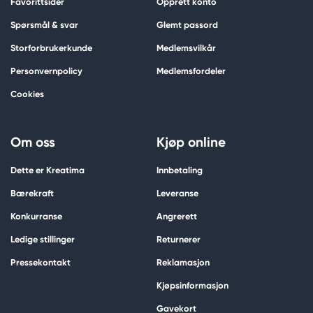
Favorittsider
Opprett konto
Spørsmål & svar
Glemt passord
Storforbrukerkunde
Medlemsvilkår
Personvernpolicy
Medlemsfordeler
Cookies
Om oss
Kjøp online
Dette er Kreatima
Innbetaling
Bærekraft
Leveranse
Konkurranse
Angrerett
Ledige stillinger
Returnerer
Pressekontakt
Reklamasjon
Kjøpsinformasjon
Gavekort