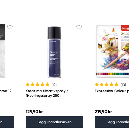
(12
)
(10
)
mme 12
Kreatima fiksativspray /
Expression Colour 
fikseringsspray 250 ml
129,90 kr
219,90 kr
en
Legg i handlekurven
Legg i handl