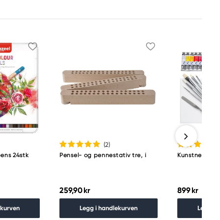
(2
)
pens 24stk
Pensel- og pennestativ tre, i
Kunstnerkit – 
259,90 kr
899 kr
ekurven
Legg i handlekurven
Legg i 