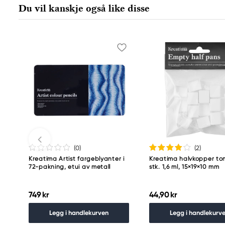
Du vil kanskje også like disse
www.panduro.com
+46 (04) 22 30 70
(0
)
(2
)
Kreatima Artist fargeblyanter i
Kreatima halvkopper to
72-pakning, etui av metall
stk. 1,6 ml, 15×19×10 mm
749 kr
44,90 kr
Legg i handlekurven
Legg i handlekurv