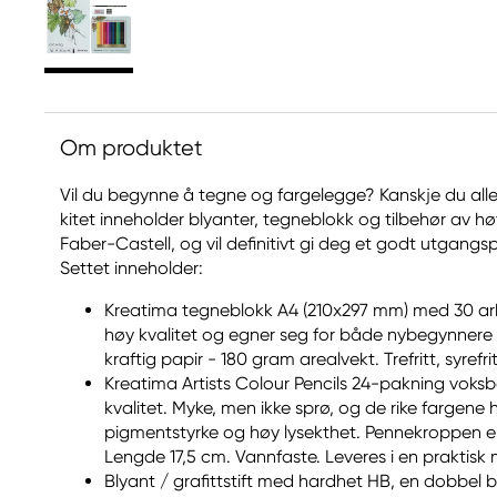
Om produktet
Vil du begynne å tegne og fargelegge? Kanskje du alle
kitet inneholder blyanter, tegneblokk og tilbehør av hø
Faber-Castell, og vil definitivt gi deg et godt utgangsp
Settet inneholder:
Kreatima tegneblokk A4 (210x297 mm) med 30 ar
høy kvalitet og egner seg for både nybegynnere o
kraftig papir - 180 gram arealvekt. Trefritt, syrefritt
Kreatima Artists Colour Pencils 24-pakning voks
kvalitet. Myke, men ikke sprø, og de rike fargene
pigmentstyrke og høy lysekthet. Pennekroppen er
Lengde 17,5 cm. Vannfaste. Leveres i en praktisk 
Blyant / grafittstift med hardhet HB, en dobbel bl