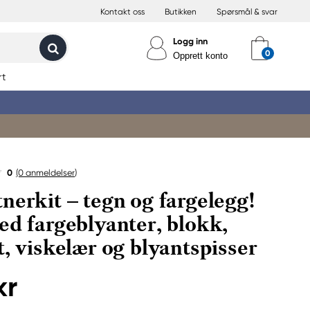
Kontakt oss
Butikken
Spørsmål & svar
Logg inn
Opprett konto
rt
0
(0
anmeldelser
)
nerkit – tegn og fargelegg!
ed fargeblyanter, blokk,
t, viskelær og blyantspisser
kr