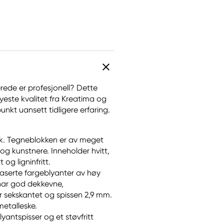
rede er profesjonell? Dette
yeste kvalitet fra Kreatima og
unkt uansett tidligere erfaring.
k. Tegneblokken er av meget
g kunstnere. Inneholder hvitt,
 og ligninfritt.
baserte fargeblyanter av høy
 har god dekkevne,
 sekskantet og spissen 2,9 mm.
metalleske.
yantspisser og et støvfritt