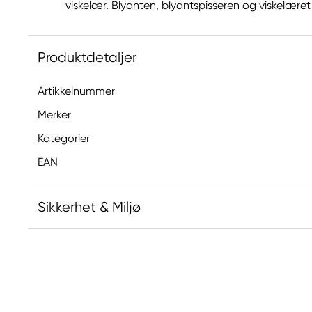
viskelær. Blyanten, blyantspisseren og viskelæret
Produktdetaljer
Artikkelnummer
Merker
Kategorier
EAN
Sikkerhet & Miljø
Ansvarlig EU
Kreatima
Panduro
205 14 Malmö, Sweden