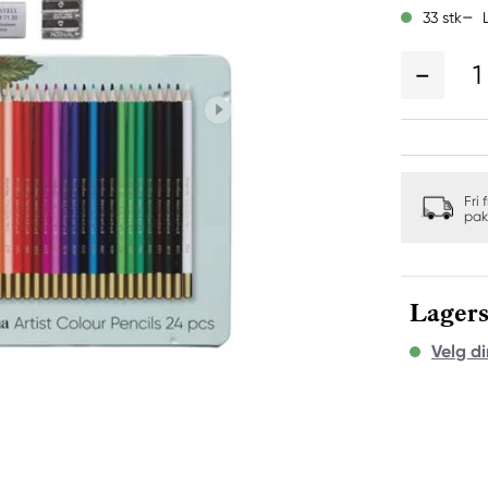
33 stk
1
Fri 
pak
Lagers
Velg di