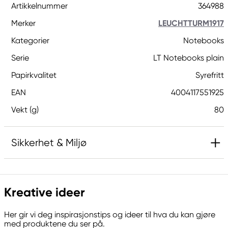
Artikkelnummer
364988
Merker
LEUCHTTURM1917
Kategorier
Notebooks
Serie
LT Notebooks plain
Papirkvalitet
Syrefritt
EAN
4004117551925
Vekt (g)
80
Sikkerhet & Miljø
Ansvarlig EU
Kreative ideer
LEUCHTTURM
LeuchtturmGruppe GMBH & CO.KG
Her gir vi deg inspirasjonstips og ideer til hva du kan gjøre
Am Spakenberg 45
med produktene du ser på.