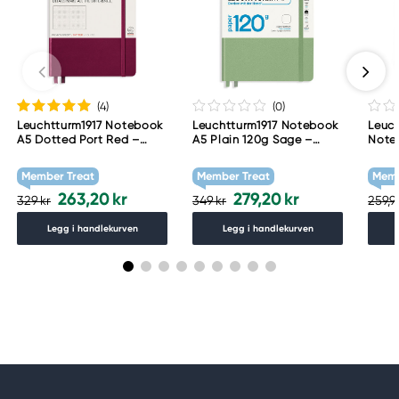
(4
)
(0
)
Leuchtturm1917 Notebook
Leuchtturm1917 Notebook
Leuch
A5 Dotted Port Red –
A5 Plain 120g Sage –
Note
Hardcover
Hardcover
Soft
Member Treat
Member Treat
Memb
263,20 kr
279,20 kr
329 kr
349 kr
259,9
Legg i handlekurven
Legg i handlekurven