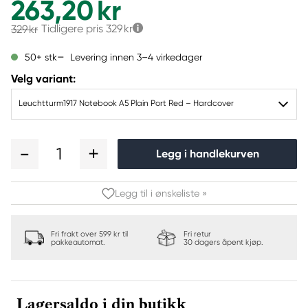
263,20 kr
Tidligere pris
329 kr
329 kr
Levering innen 3–4 virkedager
50+ stk
Velg variant:
Leuchtturm1917 Notebook A5 Plain Port Red – Hardcover
1
Legg i handlekurven
Legg til i ønskeliste »
Fri frakt over 599 kr til
Fri retur
pakkeautomat.
30 dagers åpent kjøp.
Lagersaldo i din butikk