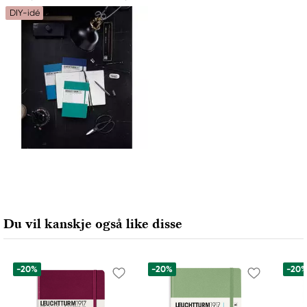
21502 Geesthacht, Germany
DIY-idé
service@leuchtturm.com
Du vil kanskje også like disse
-20%
-20%
-20