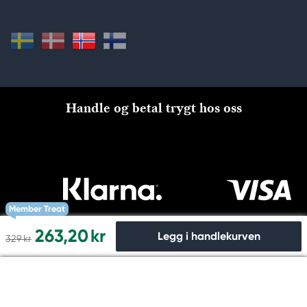
Handle og betal trygt hos oss
Member Treat
263,20 kr
Legg i handlekurven
329 kr
Til kassen