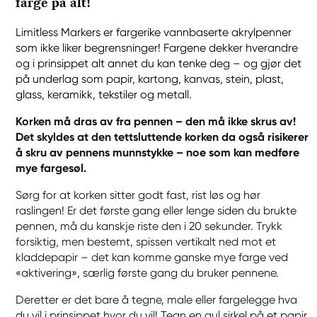
farge på alt!
Limitless Markers er fargerike vannbaserte akrylpenner
som ikke liker begrensninger! Fargene dekker hverandre
og i prinsippet alt annet du kan tenke deg – og gjør det
på underlag som papir, kartong, kanvas, stein, plast,
glass, keramikk, tekstiler og metall.
Korken må dras av fra pennen – den må ikke skrus av!
Det skyldes at den tettsluttende korken da også risikerer
å skru av pennens munnstykke – noe som kan medføre
mye fargesøl.
Sørg for at korken sitter godt fast, rist løs og hør
raslingen! Er det første gang eller lenge siden du brukte
pennen, må du kanskje riste den i 20 sekunder. Trykk
forsiktig, men bestemt, spissen vertikalt ned mot et
kladdepapir – det kan komme ganske mye farge ved
«aktivering», særlig første gang du bruker pennene.
Deretter er det bare å tegne, male eller fargelegge hva
du vil i prinsippet hvor du vil! Tegn en gul sirkel på et papir