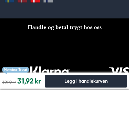
Handle og betal trygt hos oss
Member Treat
31,92 kr
Legg i handlekurven
39,90 kr
Til kassen