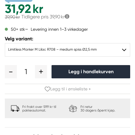
31,92 kr
Tidligere pris
39,90 kr
39,90 kr
Levering innen 1–3 virkedager
50+ stk
Velg variant:
Limitless Marker M Lilac R708 – medium spiss Ø2,5 mm
1
Legg i handlekurven
Legg til i ønskeliste »
Fri frakt over 599 kr til
Fri retur
pakkeautomat.
30 dagers åpent kjøp.