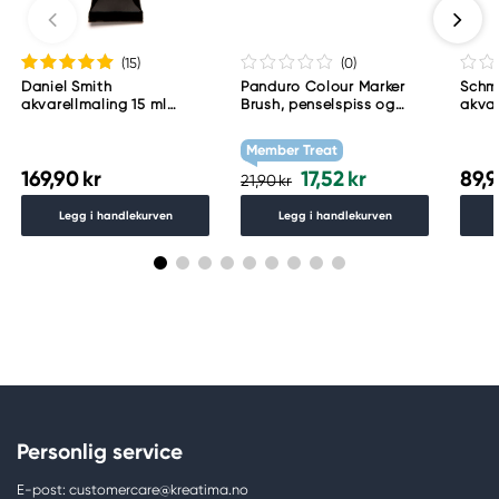
(15
)
(0
)
Daniel Smith
Panduro Colour Marker
Schm
akvarellmaling 15 ml
Brush, penselspiss og
akvar
Lunar Black
skråskjært spiss – Warm
Schm
grey 1 WG1
783
Member Treat
169,90 kr
17,52 kr
89,9
21,90 kr
Legg i handlekurven
Legg i handlekurven
Personlig service
E-post: customercare@kreatima.no