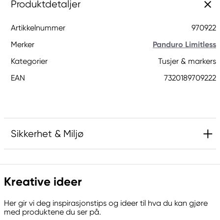
Produktdetaljer
Artikkelnummer
970922
Merker
Panduro Limitless
Kategorier
Tusjer & markers
EAN
7320189709222
Sikkerhet & Miljø
Ansvarlig EU
Kreative ideer
Panduro Limitless
Panduro
Her gir vi deg inspirasjonstips og ideer til hva du kan gjøre
205 14 Malmö, Sweden
med produktene du ser på.
www.panduro.com