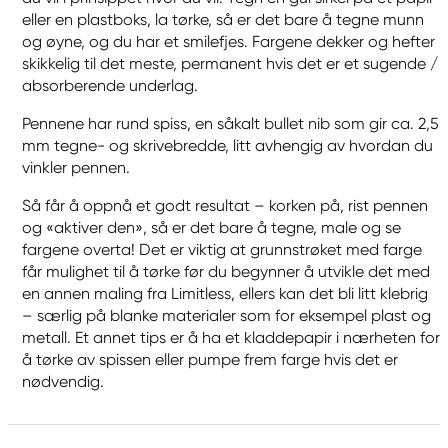
eller en plastboks, la tørke, så er det bare å tegne munn
og øyne, og du har et smilefjes. Fargene dekker og hefter
skikkelig til det meste, permanent hvis det er et sugende /
absorberende underlag.
Pennene har rund spiss, en såkalt bullet nib som gir ca. 2,5
mm tegne- og skrivebredde, litt avhengig av hvordan du
vinkler pennen.
Så får å oppnå et godt resultat – korken på, rist pennen
og «aktiver den», så er det bare å tegne, male og se
fargene overta! Det er viktig at grunnstrøket med farge
får mulighet til å tørke før du begynner å utvikle det med
en annen maling fra Limitless, ellers kan det bli litt klebrig
– særlig på blanke materialer som for eksempel plast og
metall. Et annet tips er å ha et kladdepapir i nærheten for
å tørke av spissen eller pumpe frem farge hvis det er
nødvendig.