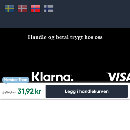
Handle og betal trygt hos oss
Member Treat
31,92 kr
Legg i handlekurven
39,90 kr
Til kassen