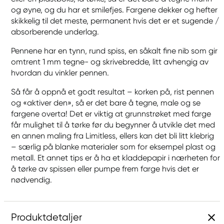
og øyne, og du har et smilefjes. Fargene dekker og hefter
skikkelig til det meste, permanent hvis det er et sugende /
absorberende underlag.
Pennene har en tynn, rund spiss, en såkalt fine nib som gir
omtrent 1 mm tegne- og skrivebredde, litt avhengig av
hvordan du vinkler pennen.
Så får å oppnå et godt resultat – korken på, rist pennen
og «aktiver den», så er det bare å tegne, male og se
fargene overta! Det er viktig at grunnstrøket med farge
får mulighet til å tørke før du begynner å utvikle det med
en annen maling fra Limitless, ellers kan det bli litt klebrig
– særlig på blanke materialer som for eksempel plast og
metall. Et annet tips er å ha et kladdepapir i nærheten for
å tørke av spissen eller pumpe frem farge hvis det er
nødvendig.
Produktdetaljer