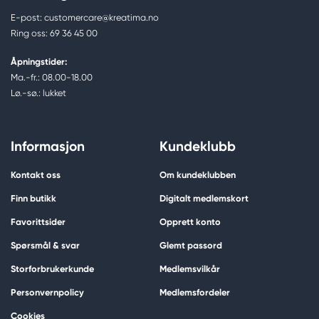
E-post: customercare@kreatima.no
Ring oss: 69 36 45 00
Åpningstider:
Ma.-fr.: 08.00-18.00
Lø.-sø.: lukket
Informasjon
Kundeklubb
Kontakt oss
Om kundeklubben
Finn butikk
Digitalt medlemskort
Favorittsider
Opprett konto
Spørsmål & svar
Glemt passord
Storforbrukerkunde
Medlemsvilkår
Personvernpolicy
Medlemsfordeler
Cookies