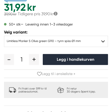
31,92 kr
Tidligere pris
39,90 kr
39,90 kr
Levering innen 1–3 virkedager
50+ stk
Velg variant:
Limitless Marker S Olive green G110 – tynn spiss Ø1 mm
1
Legg i handlekurven
Legg til i ønskeliste »
Fri frakt over 599 kr til
Fri retur
pakkeautomat.
30 dagers åpent kjøp.