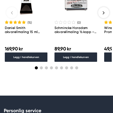
(15
)
(0
)
Daniel Smith
Schmincke Horadam
Wins
akvarellmaling 15 ml
akvarellmaling ½ kopp –
Proma
Lunar Black
Schmincke Payne´s grey
783
169,90 kr
89,90 kr
49,9
Legg i handlekurven
Legg i handlekurven
Personlig service