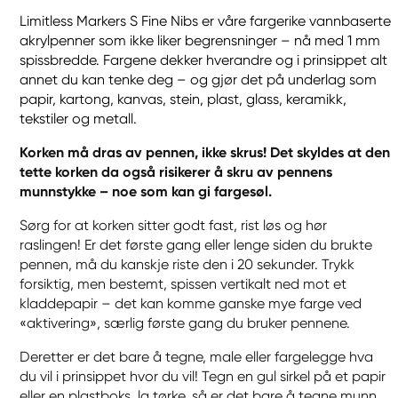
Limitless Markers S Fine Nibs er våre fargerike vannbaserte
akrylpenner som ikke liker begrensninger – nå med 1 mm
spissbredde. Fargene dekker hverandre og i prinsippet alt
annet du kan tenke deg – og gjør det på underlag som
papir, kartong, kanvas, stein, plast, glass, keramikk,
tekstiler og metall.
Korken må dras av pennen, ikke skrus! Det skyldes at den
tette korken da også risikerer å skru av pennens
munnstykke – noe som kan gi fargesøl.
Sørg for at korken sitter godt fast, rist løs og hør
raslingen! Er det første gang eller lenge siden du brukte
pennen, må du kanskje riste den i 20 sekunder. Trykk
forsiktig, men bestemt, spissen vertikalt ned mot et
kladdepapir – det kan komme ganske mye farge ved
«aktivering», særlig første gang du bruker pennene.
Deretter er det bare å tegne, male eller fargelegge hva
du vil i prinsippet hvor du vil! Tegn en gul sirkel på et papir
eller en plastboks, la tørke, så er det bare å tegne munn