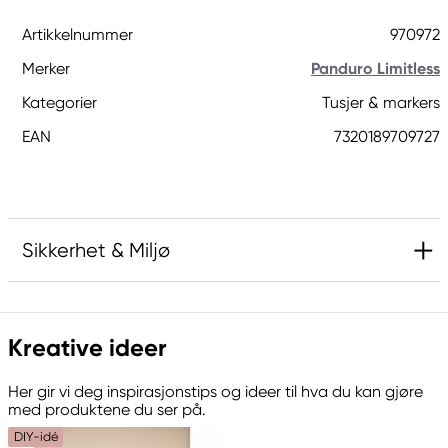
Artikkelnummer
970972
Merker
Panduro Limitless
Kategorier
Tusjer & markers
EAN
7320189709727
Sikkerhet & Miljø
Ansvarlig EU
Kreative ideer
Panduro Limitless
Panduro
Her gir vi deg inspirasjonstips og ideer til hva du kan gjøre
205 14 Malmö, Sweden
med produktene du ser på.
www.panduro.com
DIY-idé
+46 (04) 22 30 70