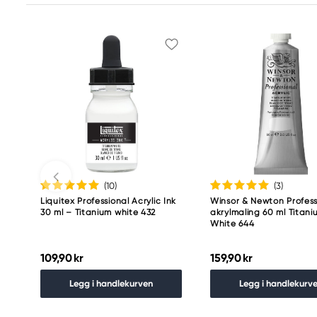
(10
)
(3
)
Liquitex Professional Acrylic Ink
Winsor & Newton Profess
30 ml – Titanium white 432
akrylmaling 60 ml Titani
White 644
109,90 kr
159,90 kr
Legg i handlekurven
Legg i handlekurv