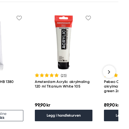
(23
)
 HB 1380
Amsterdam Acrylic akrylmaling
Pebeo Origin 
120 ml Titanium White 105
akrylmaling 12
green 26
99,90 kr
89,90 kr
line
Legg i handlekurven
Legg i 
ikk