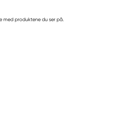
-metyl-4-isotiazolin-
n gi en allergisk
jøre med produktene du ser på.