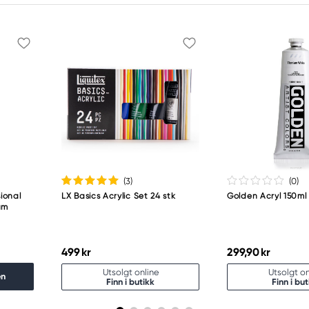
(3
)
(0
)
ional
LX Basics Acrylic Set 24 stk
Golden Acryl 150ml
um
499 kr
299,90 kr
Utsolgt online
Utsolgt on
en
Finn i butikk
Finn i but