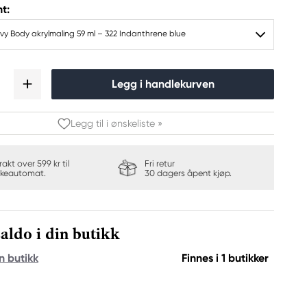
t:
vy Body akrylmaling 59 ml – 322 Indanthrene blue
Legg i handlekurven
Legg til i ønskeliste »
frakt over 599 kr til
Fri retur
keautomat.
30 dagers åpent kjøp.
aldo i din butikk
n butikk
Finnes i 1 butikker