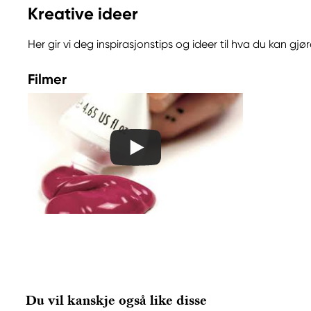
allergisk reaksjon.
Kreative ideer
Inneholder 5-klor-2-metyl-4-isotiazolin-3-on og 2
3-on (3:1) og 1,2-benzisotiazol-3(2H)-on (biocid). Ka
Her gir vi deg inspirasjonstips og ideer til hva du kan g
reaksjon.
Filmer
Ansvarlig EU
Liquitex
COLART NORTHERN EUROPE GMBH
Östra Långgatan 87
619 30 Trosa, Sweden
info@colart.se
+46 (0)8 709 34 20
Du vil kanskje også like disse