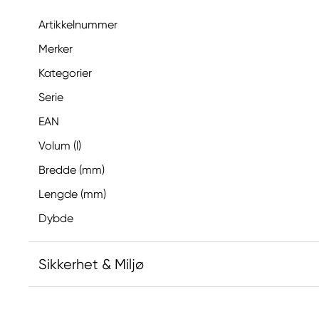
Artikkelnummer
Merker
Kategorier
Serie
EAN
Volum (l)
Bredde (mm)
Lengde (mm)
Dybde
Sikkerhet & Miljø
Inneholder 2-methyl-1,2-benzothiazol-3(2H)-on; [M