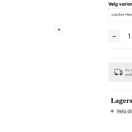
Velg varian
Liquitex Hea
1
Fri 
pak
Lagers
Velg di