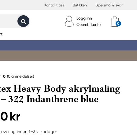
Kontakt oss
Butikken
Spørsmål & svar
Logg inn
Opprett konto
rt
0
(0
anmeldelser
)
tex Heavy Body akrylmaling
 – 322 Indanthrene blue
90 kr
Levering innen 1–3 virkedager