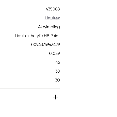
435088
Liquitex
Akrylmaling
Liquitex Acrylic HB Paint
0094376943429
0.059
46
138
30
BIT]. Kan gi en