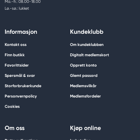
Ma.-fr.: 08.00-18.00
Lø.-sø.: lukket
Informasjon
Kundeklubb
Kontakt oss
Om kundeklubben
Finn butikk
Digitalt medlemskort
Favorittsider
Opprett konto
Spørsmål & svar
Glemt passord
Storforbrukerkunde
Medlemsvilkår
Personvernpolicy
Medlemsfordeler
Cookies
Om oss
Kjøp online