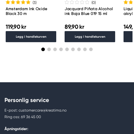
(3
)
(0
)
Amsterdam Ink Oxide
Jacquard Piñata Alcohol
Liqu
Black 30 m
ink Baja Blue 019 15 ml
akryl
Titan
119,90 kr
89,90 kr
149,
Legg i handlekurven
Legg i handlekurven
Personlig service
E-post: customercare@kreatima.no
Ring oss: 69 36 45 00
Åpningstider: