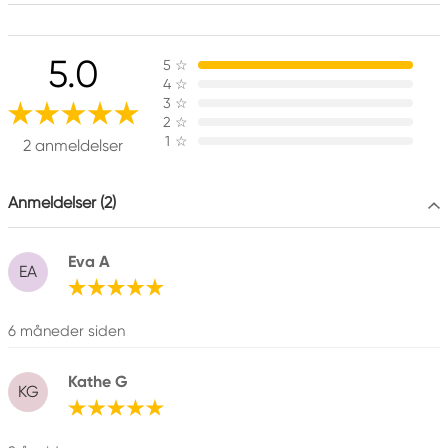
Indeholder 1,2-benzisotiazol-3(2H)-on (biocid).
Kan gi en allergisk reaksjon.
5.0
5
☆
Inneholder 2-methyl-1,2-benzothiazol-3(2H)-on;
4
☆
[MBIT]. Kan gi en allergisk reaksjon.
3
☆
2
☆
1
☆
2 anmeldelser
Ansvarlig EU
Anmeldelser (2)
Liquitex
COLART NORTHERN EUROPE GMBH
Östra Långgatan 87
Eva A
619 30 Trosa, Sweden
EA
info@colart.se
+46 (0)8 709 34 20
6 måneder siden
Kathe G
KG