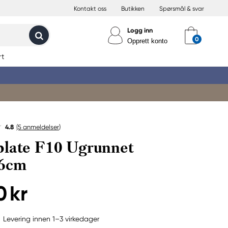
Kontakt oss
Butikken
Spørsmål & svar
Logg inn
Opprett konto
rt
4.8
(5
anmeldelser
)
late F10 Ugrunnet
6cm
0 kr
Levering innen 1–3 virkedager