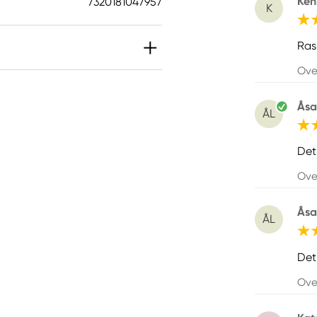
Ken
7320181047957
K
Ras
Ove
Åsa
ÅL
Det
Ove
Åsa
ÅL
Det
Ove