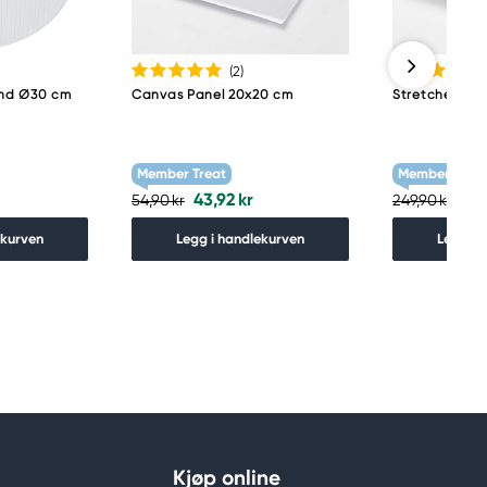
(2
)
und Ø30 cm
Canvas Panel 20x20 cm
Stretched Ca
Member Treat
Member Treat
43,92 kr
199
54,90 kr
249,90 kr
ekurven
Legg i handlekurven
Legg i 
Kjøp online