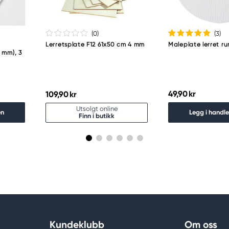
(0
)
(3
)
Lerretsplate F12 61x50 cm 4 mm
Maleplate lerret r
 mm), 3
49,90 kr
109,90 kr
Utsolgt online
en
Legg i handl
Finn i butikk
Kundeklubb
Om oss