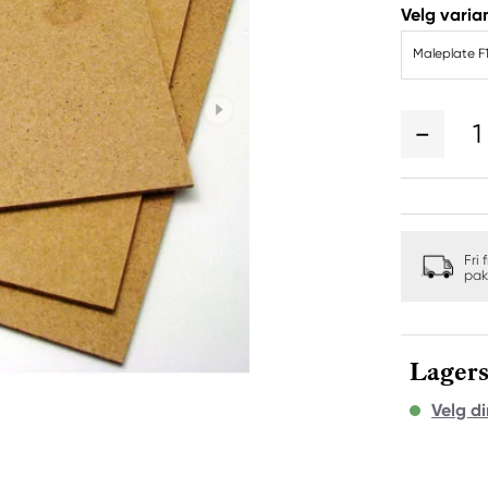
Velg varian
Maleplate F
1
Fri 
pak
Lagers
Velg di