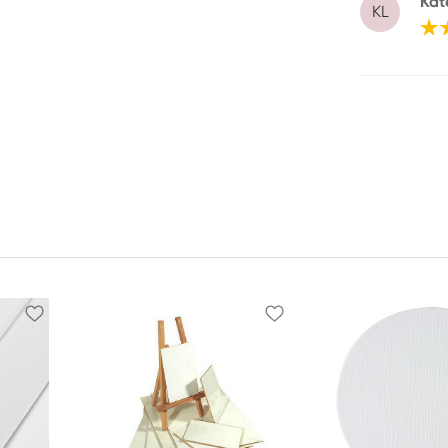
Kat
KL