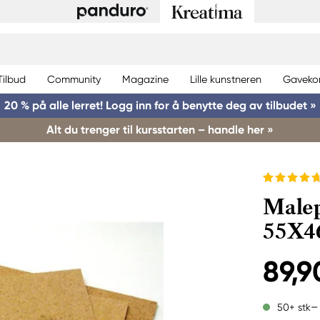
Tilbud
Community
Magazine
Lille kunstneren
Gaveko
20 % på alle lerret! Logg inn for å benytte deg av tilbudet »
Alt du trenger til kursstarten – handle her »
Malep
55X4
89,9
50+ stk