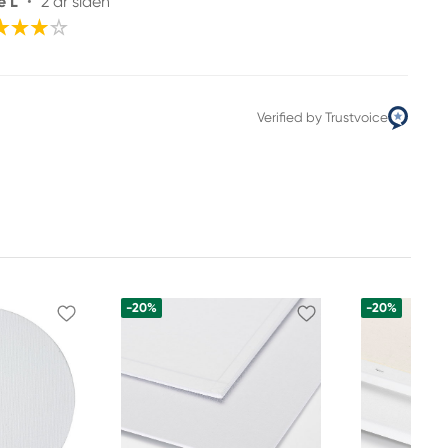
e L
•
2 år siden
Verified by Trustvoice
-20%
-20%