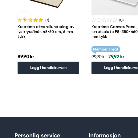
(7
)
(0
)
Kreatima akvarellunderlag av
Kreatima Canvas Panel,
lys kryssfinér, 45×60 cm, 6 mm
lerretsplate F8 (380×460
tykk
mm tykk
Member Treat
89,90 kr
79,92 kr
99,90 kr
Legg i handlekurven
Legg i handlekurv
Personlig service
Informasjon