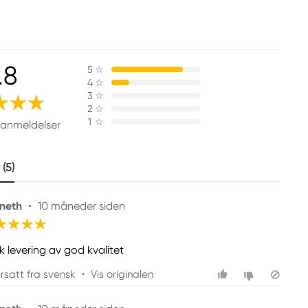
.8
5
☆
4
☆
3
☆
2
☆
1
☆
 anmeldelser
(5)
neth
•
10 måneder siden
k levering av god kvalitet
rsatt fra svensk
•
Vis originalen