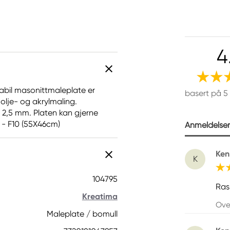
4
stabil masonittmaleplate er
basert på 5
 olje- og akrylmaling.
se 2,5 mm. Platen kan gjerne
. - F10 (55X46cm)
Anmeldelser 
Ken
K
104795
Ras
Kreatima
Ove
Maleplate / bomull