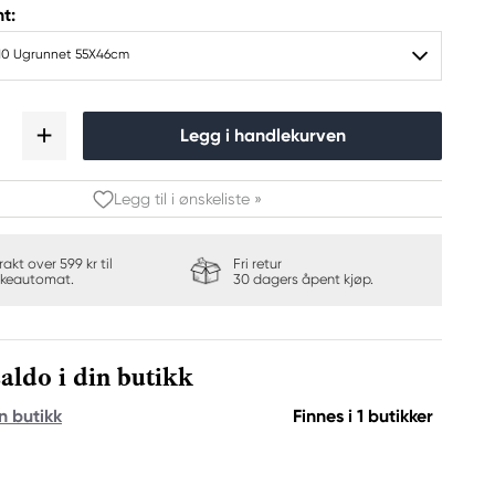
t:
10 Ugrunnet 55X46cm
Legg i handlekurven
Legg til i ønskeliste »
frakt over 599 kr til
Fri retur
keautomat.
30 dagers åpent kjøp.
aldo i din butikk
n butikk
Finnes i 1 butikker