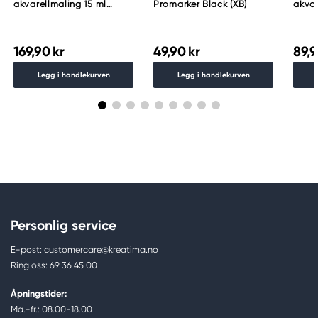
akvarellmaling 15 ml
Promarker Black (XB)
akvar
Lunar Black
Schm
783
169,90 kr
49,90 kr
89,9
Legg i handlekurven
Legg i handlekurven
Personlig service
E-post: customercare@kreatima.no
Ring oss: 69 36 45 00
Åpningstider:
Ma.-fr.: 08.00-18.00