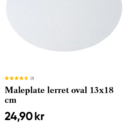
(7
)
Maleplate lerret oval 13x18
cm
24,90 kr