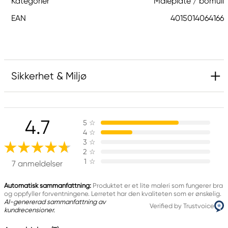
Kategorier
Maleplate / bomull
EAN
4015014064166
Sikkerhet & Miljø
Ansvarlig EU
4.7
5
☆
AMI
4
☆
Art Material International
3
☆
Carl-Zeiss-Str. 21-23
2
☆
1
☆
24568 Kaltenkirchen, Germany
7 anmeldelser
info@art-material.eu
+ 49 (0)4191 / 8000 - 30
Automatisk sammanfattning:
Produktet er et lite maleri som fungerer bra
og oppfyller forventningene. Lerretet har den kvaliteten som er ønskelig.
AI-genererad sammanfattning av
Verified by Trustvoice
kundrecensioner.