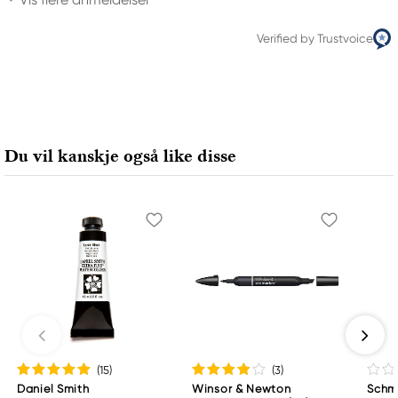
Verified by Trustvoice
Du vil kanskje også like disse
(15
)
(3
)
Daniel Smith
Winsor & Newton
Schm