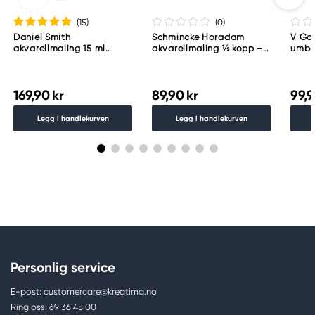
(15
)
(0
)
Daniel Smith
Schmincke Horadam
V Gog
akvarellmaling 15 ml
akvarellmaling ½ kopp –
umbe
Lunar Black
Schmincke Payne´s grey
783
169,90 kr
89,90 kr
99,9
Legg i handlekurven
Legg i handlekurven
Personlig service
E-post: customercare@kreatima.no
Ring oss: 69 36 45 00