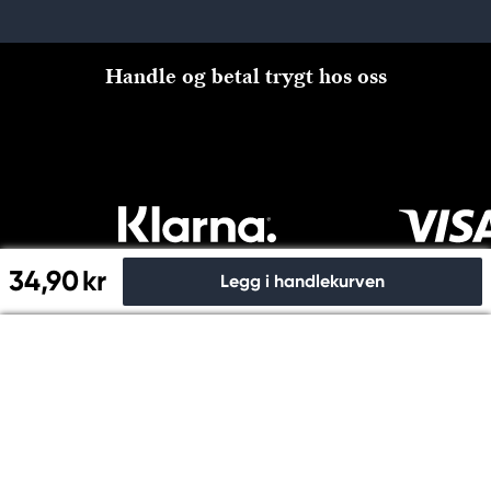
Handle og betal trygt hos oss
34,90 kr
Legg i handlekurven
Til kassen
Copyright © Panduro 2026. Kreatima, NO 915024815 MVA