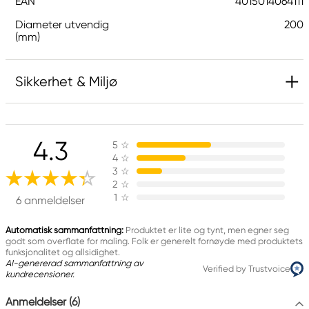
EAN
4015014064111
Diameter utvendig
200
(mm)
Sikkerhet & Miljø
Ansvarlig EU
4.3
5
☆
AMI
4
☆
Art Material International
3
☆
Carl-Zeiss-Str. 21-23
2
☆
1
☆
24568 Kaltenkirchen, Germany
6 anmeldelser
info@art-material.eu
+ 49 (0)4191 / 8000 - 30
Automatisk sammanfattning:
Produktet er lite og tynt, men egner seg
godt som overflate for maling. Folk er generelt fornøyde med produktets
funksjonalitet og allsidighet.
AI-genererad sammanfattning av
Verified by Trustvoice
kundrecensioner.
Anmeldelser (6)