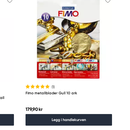
(1
)
Fimo metallblader Gull 10 ark
all
179,90 kr
Legg i handlekurven