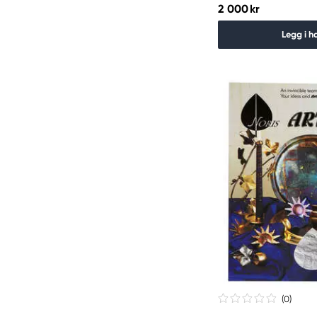
2 000 kr
Legg i h
(0
)