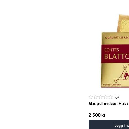
(0
)
Bladgull uvokset Halv
2 500 kr
Legg i h