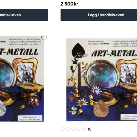
2 500 kr
andlekurven
Legg i handlekurven
(0
)