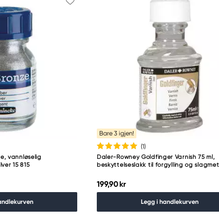
Bare 3 igjen!
(1
)
, vannløselig
Daler-Rowney Goldfinger Varnish 75 ml,
lver 15 815
beskyttelseslakk til forgylling og slagmet
199,90 kr
andlekurven
Legg i handlekurven