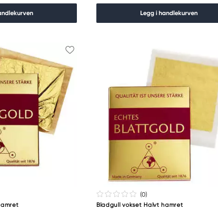
andlekurven
Legg i handlekurven
(0
)
 hamret
Bladgull vokset Halvt hamret