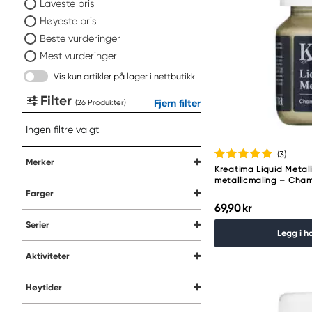
Laveste pris
Høyeste pris
Beste vurderinger
Mest vurderinger
Vis kun artikler på lager i nettbutikk
Filter
Fjern filter
(
Produkter
)
Ingen filtre valgt
(3
)
Merker
Kreatima Liquid Metall
metallicmaling – Ch
Farger
69,90 kr
Serier
Legg i h
Aktiviteter
Høytider