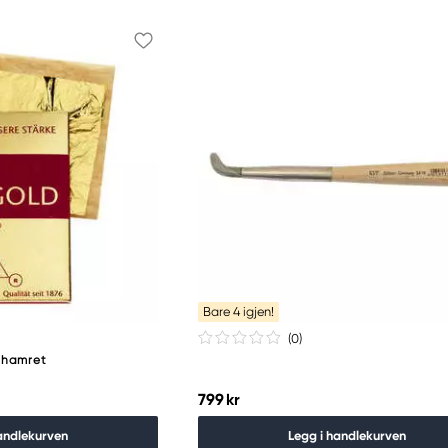
Bare 4 igjen!
(0
)
t hamret
799 kr
andlekurven
Legg i handlekurven