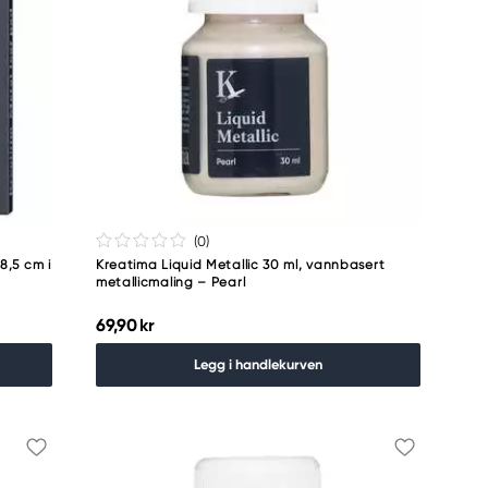
(0
)
×8,5 cm i
Kreatima Liquid Metallic 30 ml, vannbasert
metallicmaling – Pearl
69,90 kr
Legg i handlekurven