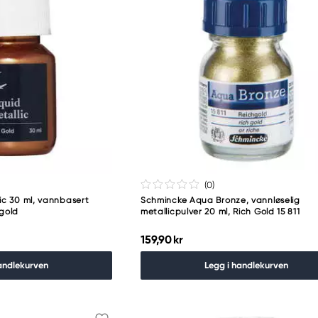
(0
)
ic 30 ml, vannbasert
Schmincke Aqua Bronze, vannløselig
 gold
metallicpulver 20 ml, Rich Gold 15 811
159,90 kr
andlekurven
Legg i handlekurven