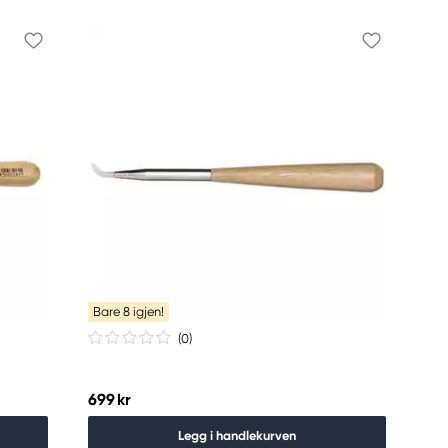
Bare 8 igjen!
(0
)
699 kr
Legg i handlekurven