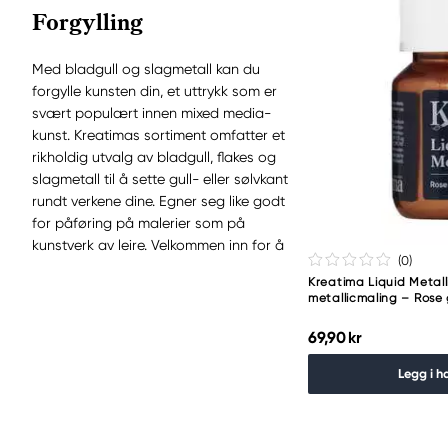
Forgylling
Med bladgull og slagmetall kan du
forgylle kunsten din, et uttrykk som er
svært populært innen mixed media-
kunst. Kreatimas sortiment omfatter et
rikholdig utvalg av bladgull, flakes og
slagmetall til å sette gull- eller sølvkant
rundt verkene dine. Egner seg like godt
for påføring på malerier som på
kunstverk av leire. Velkommen inn for å
(0
)
se hele sortimentet vårt.
Kreatima Liquid Metall
metallicmaling – Rose
69,90 kr
Legg i h