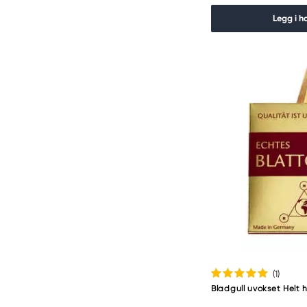
Legg i h
(1
)
Bladgull uvokset Helt