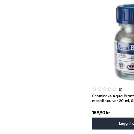
(0
)
Schmincke Aqua Bronze
metallicpulver 20 ml, Si
159,90 kr
Legg i h