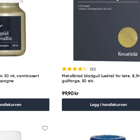
(10
)
ic 30 ml, vannbasert
Metallblad bladgull (uekte) for leire. 8,5
ampagne
gullfarge, 50 stk.
99,90 kr
andlekurven
Legg i handlekurven