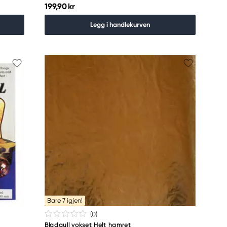
199,90 kr
Legg i handlekurven
Bare 7 igjen!
(0
)
Bladgull vokset Helt hamret