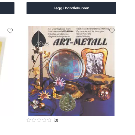
Legg i handlekurven
(0
)