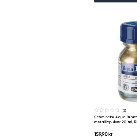
(0
)
Schmincke Aqua Bronze
metallicpulver 20 ml, R
159,90 kr