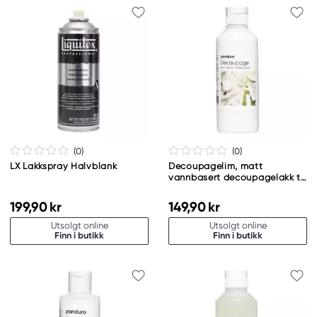
(0
)
(0
)
LX Lakkspray Halvblank
Decoupagelim, matt
vannbasert decoupagelakk til
pappmasjé og tre, 250 ml
199,90 kr
149,90 kr
Utsolgt online
Utsolgt online
Finn i butikk
Finn i butikk