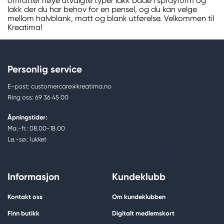
omfatter nøye utvalgte typer lakk både i sprayform og
lakk der du har behov for en pensel, og du kan velge
mellom halvblank, matt og blank utførelse. Velkommen til
Kreatima!
Personlig service
E-post: customercare@kreatima.no
Ring oss: 69 36 45 00
Åpningstider:
Ma.-fr.: 08.00-18.00
Lø.-sø.: lukket
Informasjon
Kundeklubb
Kontakt oss
Om kundeklubben
Finn butikk
Digitalt medlemskort