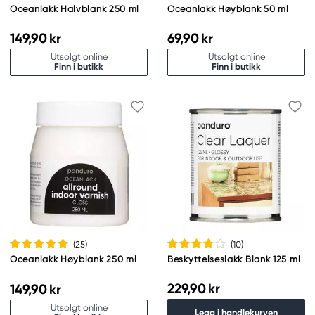
Oceanlakk Halvblank 250 ml
Oceanlakk Høyblank 50 ml
149,90 kr
69,90 kr
Utsolgt online
Utsolgt online
Finn i butikk
Finn i butikk
(25
)
(10
)
Oceanlakk Høyblank 250 ml
Beskyttelseslakk Blank 125 ml
229,90 kr
149,90 kr
Utsolgt online
Legg i handlekurven