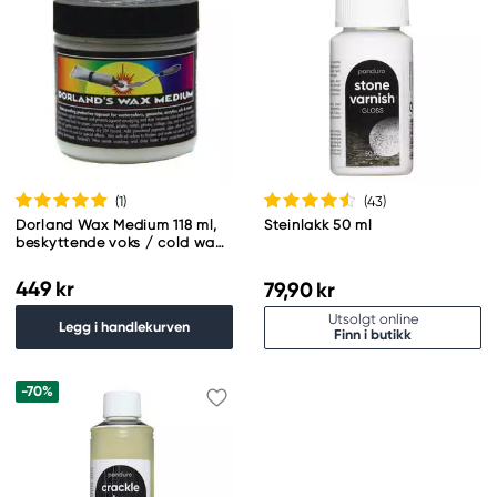
(1
)
(43
)
Dorland Wax Medium 118 ml,
Steinlakk 50 ml
beskyttende voks / cold wax
for mange typer maling
449 kr
79,90 kr
Utsolgt online
Legg i handlekurven
Finn i butikk
-70%