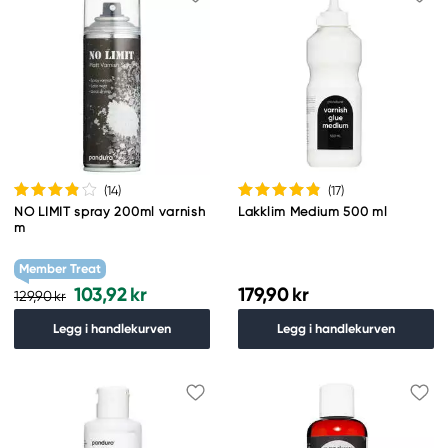
(14
)
(17
)
NO LIMIT spray 200ml varnish
Lakklim Medium 500 ml
m
Member Treat
103,92 kr
179,90 kr
129,90 kr
Legg i handlekurven
Legg i handlekurven