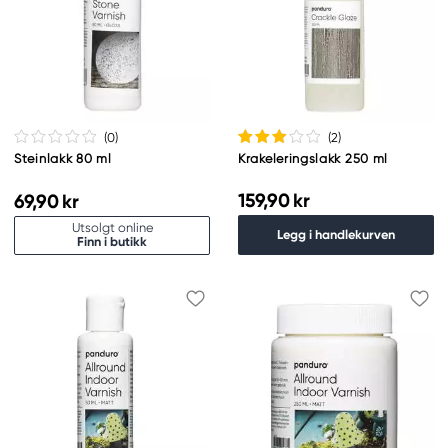
(0
)
(2
)
Steinlakk 80 ml
Krakeleringslakk 250 ml
159,90 kr
69,90 kr
Utsolgt online
Legg i handlekurven
Finn i butikk