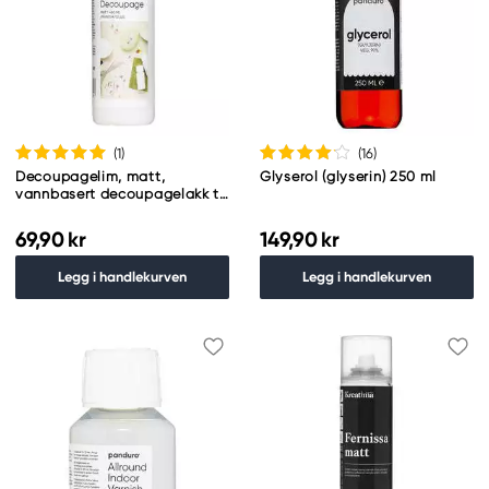
(1
)
(16
)
Decoupagelim, matt,
Glyserol (glyserin) 250 ml
vannbasert decoupagelakk til
pappmasjé og tre, 80 ml
69,90 kr
149,90 kr
Legg i handlekurven
Legg i handlekurven