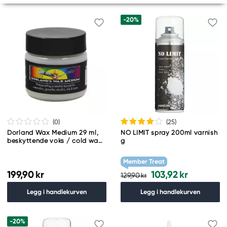
-20%
(0
)
(25
)
Dorland Wax Medium 29 ml,
NO LIMIT spray 200ml varnish
beskyttende voks / cold wax
g
for mange typer maling
Member Treat
199,90 kr
103,92 kr
129,90 kr
Legg i handlekurven
Legg i handlekurven
-20%