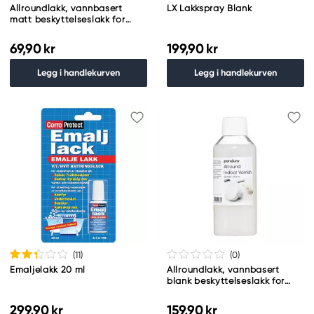
Allroundlakk, vannbasert
LX Lakkspray Blank
matt beskyttelseslakk for
innendørs bruk, 50 ml
69,90 kr
199,90 kr
Legg i handlekurven
Legg i handlekurven
(11
)
(0
)
Emaljelakk 20 ml
Allroundlakk, vannbasert
blank beskyttelseslakk for
innendørs bruk, 250 ml
299,90 kr
159,90 kr