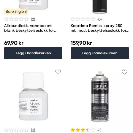
Bare 5 igjen!
(0
)
(0
)
Allroundlakk, vannbasert
Kreatima Ferniss spray 250
blank beskyttelseslakk for
ml, matt beskyttelseslakk for
innendørs bruk, 50 ml
olje- og akrylmaling
69,90 kr
159,90 kr
Legg i handlekurven
Legg i handlekurven
(0
)
(4
)