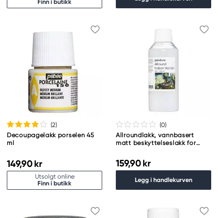
Finn i butikk
(2
)
(0
)
Decoupagelakk porselen 45
Allroundlakk, vannbasert
ml
matt beskyttelseslakk for
innendørs bruk, 250 ml
159,90 kr
149,90 kr
Utsolgt online
Legg i handlekurven
Finn i butikk