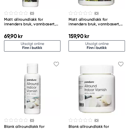
(0
)
(0
)
Matt allroundlakk for
Matt allroundlakk for
innendørs bruk, vannbasert,
innendørs bruk, vannbasert,
50 ml
250 ml
69,90 kr
159,90 kr
Utsolgt online
Utsolgt online
Finn i butikk
Finn i butikk
(0
)
(0
)
Blank allroundlakk for
Blank allroundlakk for