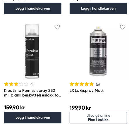
Legg i handlekurven
Legg i handlekurven
(1
)
(5
)
Kreatima Ferniss spray 250
LX Lakkspray Matt
ml, blank beskyttelseslakk for
olje- og akrylmaling
159,90 kr
199,90 kr
Utsolgt online
Legg i handlekurven
Finn i butikk