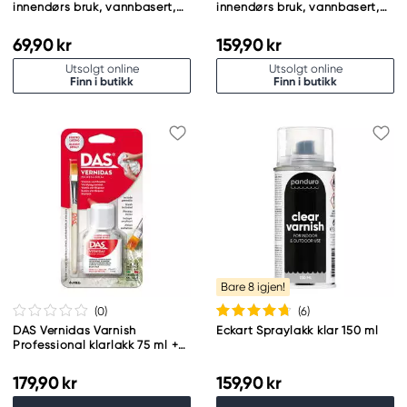
innendørs bruk, vannbasert,
innendørs bruk, vannbasert,
50 ml
250 ml
69,90 kr
159,90 kr
Utsolgt online
Utsolgt online
Finn i butikk
Finn i butikk
Bare 8 igjen!
(0
)
(6
)
DAS Vernidas Varnish
Eckart Spraylakk klar 150 ml
Professional klarlakk 75 ml +
pensel
179,90 kr
159,90 kr