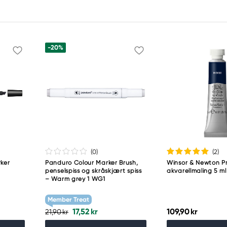
-20%
(0
)
(2
)
ker
Panduro Colour Marker Brush,
Winsor & Newton Pr
penselspiss og skråskjært spiss
akvarellmaling 5 ml
– Warm grey 1 WG1
Member Treat
17,52 kr
109,90 kr
21,90 kr