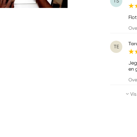
TS
Flo
Ove
Tar
TE
Jeg
en 
Ove
Vis