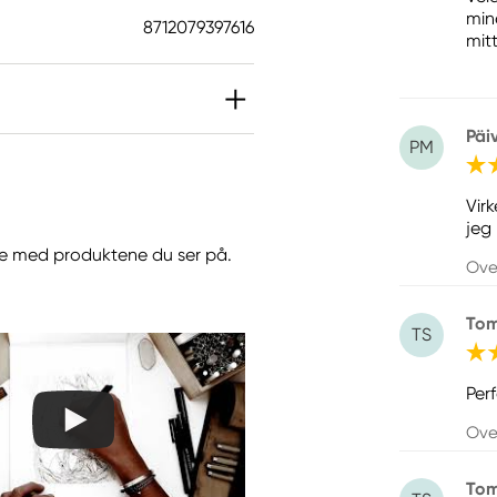
mine
8712079397616
mit
Päi
PM
Vir
jeg
jøre med produktene du ser på.
Ove
To
TS
Per
Ove
To