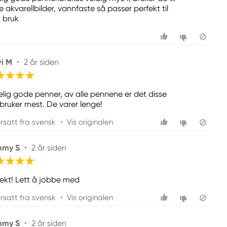
 akvarellbilder, vannfaste så passer perfekt til
t bruk
vi M
•
2 år siden
kelig gode penner, av alle pennene er det disse
 bruker mest. De varer lenge!
rsatt fra svensk
•
Vis originalen
mmy S
•
2 år siden
fekt! Lett å jobbe med
rsatt fra svensk
•
Vis originalen
mmy S
•
2 år siden