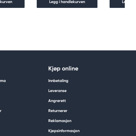
ekurven
Legg i handlekurven
Legg i 
Kjøp online
tima
Innbetaling
Leveranse
Angrerett
r
Returnerer
Reklamasjon
Kjøpsinformasjon