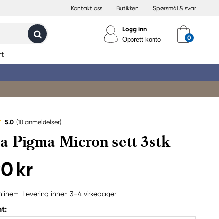
Kontakt oss
Butikken
Spørsmål & svar
Logg inn
Opprett konto
rt
5.0
(10
anmeldelser
)
 Pigma Micron sett 3stk
90 kr
Levering innen 3–4 virkedager
nline
t: