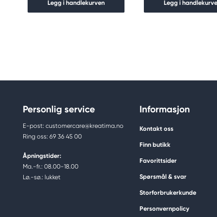
Legg i handlekurven
Legg i handlekurv
Personlig service
Informasjon
E-post: customercare@kreatima.no
Kontakt oss
Ring oss: 69 36 45 00
Finn butikk
Åpningstider:
Favorittsider
Ma.-fr.: 08.00-18.00
Spørsmål & svar
Lø.-sø.: lukket
Storforbrukerkunde
Personvernpolicy