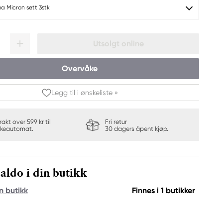
 Micron sett 3stk
Utsolgt online
Overvåke
Legg til i ønskeliste »
frakt over 599 kr til
Fri retur
keautomat.
30 dagers åpent kjøp.
aldo i din butikk
n butikk
Finnes i 1 butikker