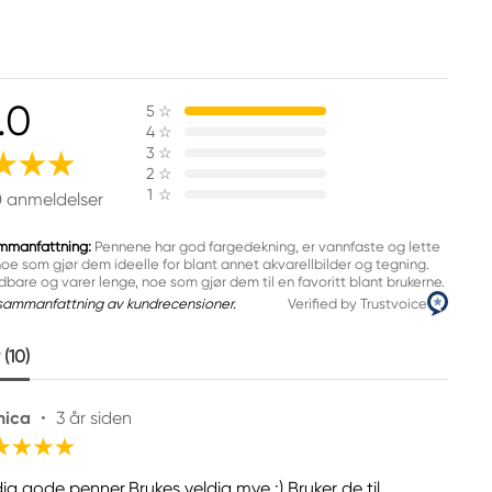
.0
5
☆
4
☆
3
☆
2
☆
1
☆
0 anmeldelser
mmanfattning:
Pennene har god fargedekning, er vannfaste og lette
oe som gjør dem ideelle for blant annet akvarellbilder og tegning.
dbare og varer lenge, noe som gjør dem til en favoritt blant brukerne.
sammanfattning av kundrecensioner.
Verified by Trustvoice
(10)
ica
•
3 år siden
dig gode penner.Brukes veldig mye :) Bruker de til