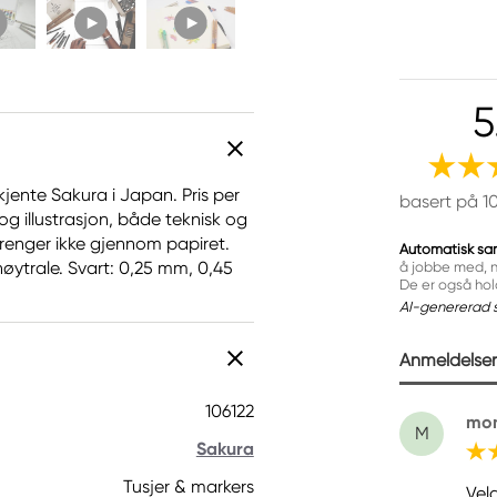
5
jente Sakura i Japan. Pris per
basert på 1
og illustrasjon, både teknisk og
trenger ikke gjennom papiret.
Automatisk sa
øytrale. Svart: 0,25 mm, 0,45
å jobbe med, n
De er også hol
AI-genererad 
Anmeldelser 
106122
mon
M
Sakura
Tusjer & markers
Vel