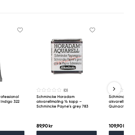
(0
)
ofessional
Schmincke Horadam
Schmincke H
 Indigo 322
akvarellmaling ½ kopp –
akvarellmaling
Schmincke Payne´s grey 783
Quinacridone 
89,90 kr
109,90 kr