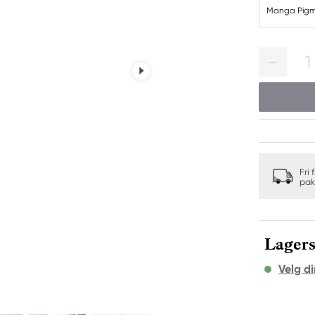
Manga Pigma
1
Fri 
pak
Lagers
Velg di