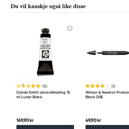
Du vil kanskje også like disse
(15
)
(3
)
Daniel Smith akvarellmaling 15
Winsor & Newton Promar
ml Lunar Black
Black (XB)
169,90 kr
49,90 kr