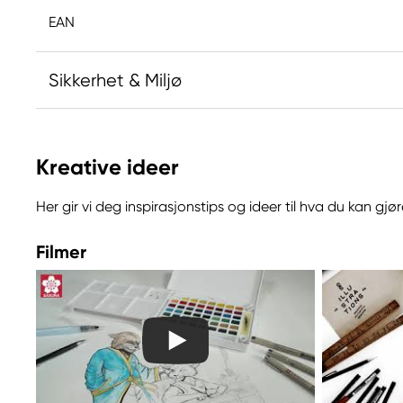
EAN
Sikkerhet & Miljø
Ansvarlig EU
Kreative ideer
Sakura
Royal Talens Netherlands
Her gir vi deg inspirasjonstips og ideer til hva du kan g
Sophialaan 46
7311 PD Apeldoorn, Netherlands
Filmer
info@royaltalens.com
+31 (0)55 527 4700