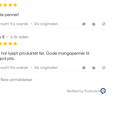
tte penner!
rsatt fra svensk
•
Vis originalen
u E
•
4 år siden
 har kjøpt produktet før. Gode mangapenner til
god pris.
rsatt fra svensk
•
Vis originalen
 flere anmeldelser
Verified by Trustvoice