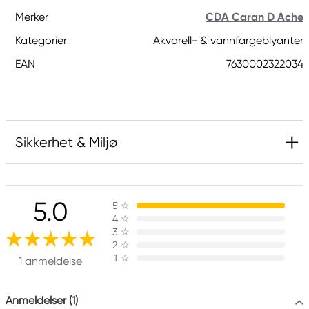
Merker
CDA Caran D Ache
Kategorier
Akvarell- & vannfargeblyanter
EAN
7630002322034
Sikkerhet & Miljø
Ansvarlig EU
5.0
5
☆
Caran d´Ache
4
☆
Caran d´Ache
3
☆
Chemin fu Foron 19
2
☆
1
☆
CH-1226 THONEX-GENÈVE, SWITZERLAND
1 anmeldelse
info@carandache.com
+41848558558
Anmeldelser (1)