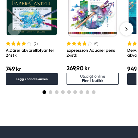
(2
)
(5
)
A.Dürer akvarellblyanter
Expression Aquarel pens
Derwe
24stk
24stk
akvar
metal
269,90 kr
749 kr
949
Utsolgt online
Legg i handlekurven
Finn i butikk