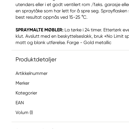
utendørs eller i et godt ventilert rom /f.eks. garasje el
en spraytåke som har lett for å spre seg. Sprayflaske
best resultat oppnås ved 15-25 °C.
SPRAYMALTE MØBLER:
La tørke i 24 timer. Ettertørk e
klut. Avslutt med en beskyttelseslakk, bruk «No Limit s
matt og blank utførelse. Farge - Gold metallic
Produktdetaljer
Artikkelnummer
Merker
Kategorier
EAN
Volum (l)