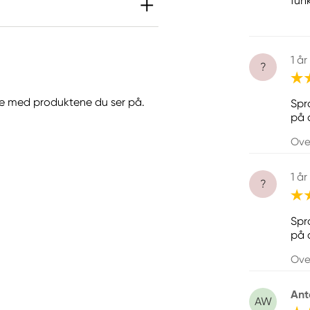
fun
Informasjon
1 år
?
Contains: Hydrocarbons,
C9, aromatics xylene
jøre med produktene du ser på.
Spr
på 
Ove
1 år
?
Spr
på 
Ove
Ant
AW