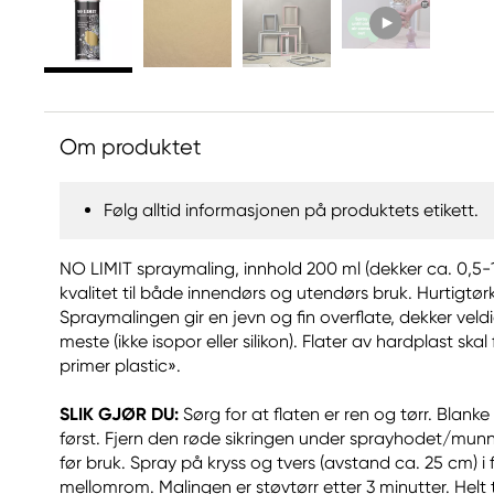
Om produktet
Følg alltid informasjonen på produktets etikett.
NO LIMIT spraymaling, innhold 200 ml (dekker ca. 0,5-1
kvalitet til både innendørs og utendørs bruk. Hurtigt
Spraymalingen gir en jevn og fin overflate, dekker vel
meste (ikke isopor eller silikon). Flater av hardplast ska
primer plastic».
SLIK GJØR DU:
Sørg for at flaten er ren og tørr. Blanke
først. Fjern den røde sikringen under sprayhodet/munns
før bruk. Spray på kryss og tvers (avstand ca. 25 cm) i 
mellomrom. Malingen er støvtørr etter 3 minutter. Helt t