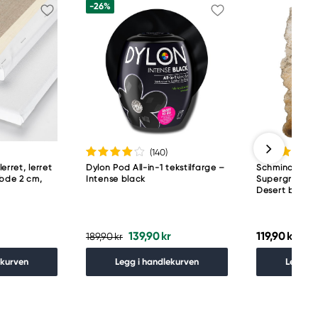
-26%
(140
)
lerret, lerret
Dylon Pod All-in-1 tekstilfarge –
Schmincke H
ybde 2 cm,
Intense black
Supergranula
Desert brown
139,90 kr
119,90 kr
189,90 kr
ekurven
Legg i handlekurven
Legg i 