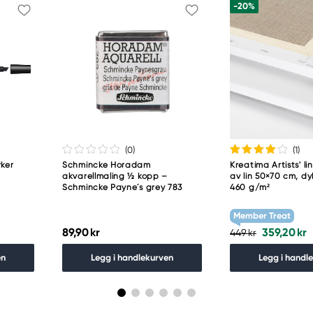
-20%
(0
)
(1
)
ker
Schmincke Horadam
Kreatima Artists' lin
akvarellmaling ½ kopp –
av lin 50×70 cm, d
Schmincke Payne´s grey 783
460 g/m²
Member Treat
89,90 kr
359,20 kr
449 kr
en
Legg i handlekurven
Legg i handl