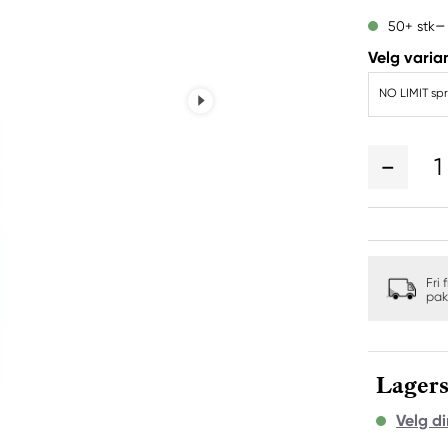
50+ stk
Velg varian
NO LIMIT sp
1
Fri 
pak
Lagers
Velg di