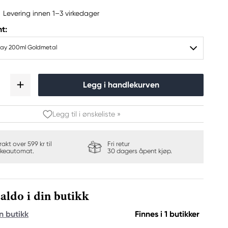
Levering innen 1–3 virkedager
t:
ray 200ml Goldmetal
Legg i handlekurven
Legg til i ønskeliste »
frakt over 599 kr til
Fri retur
keautomat.
30 dagers åpent kjøp.
aldo i din butikk
n butikk
Finnes i 1 butikker