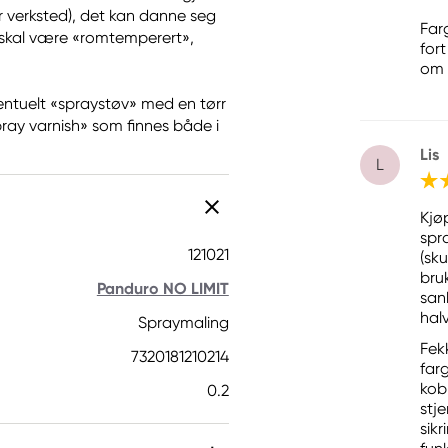
ler verksted), det kan danne seg
Far
n skal være «romtemperert»,
for
om i
ventuelt «spraystøv» med en tørr
pray varnish» som finnes både i
Lis
L
Kjø
spr
121021
(sku
bru
Panduro NO LIMIT
sank
hal
Spraymaling
Fekk
7320181210214
far
kobb
0.2
stj
sikr