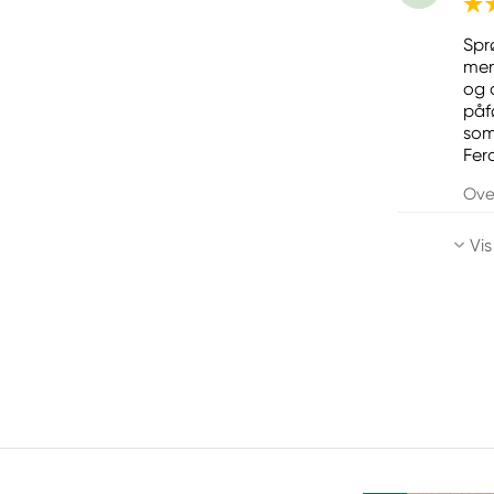
Spr
men
og 
påfø
som
Fer
Ove
Vis