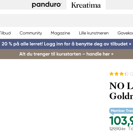
Tilbud
Community
Magazine
Lille kunstneren
Gaveko
20 % på alle lerret! Logg inn for å benytte deg av tilbudet »
Alt du trenger til kursstarten – handle her »
NO L
Gold
Member Tre
103,
Ti
129,90 kr