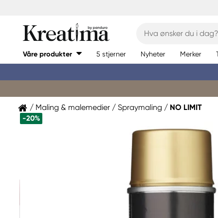
Våre produkter
5 stjerner
Nyheter
Merker
Maling & malemedier
Spraymaling
NO LIMIT
-20%