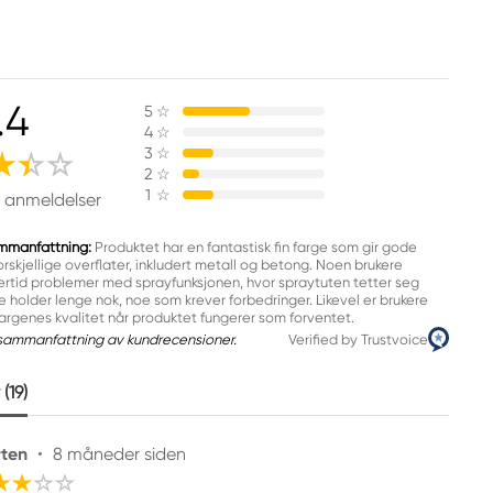
.4
5
☆
4
☆
3
☆
2
☆
1
☆
9 anmeldelser
mmanfattning:
Produktet har en fantastisk fin farge som gir gode
orskjellige overflater, inkludert metall og betong. Noen brukere
ertid problemer med sprayfunksjonen, hvor spraytuten tetter seg
kke holder lenge nok, noe som krever forbedringer. Likevel er brukere
fargenes kvalitet når produktet fungerer som forventet.
sammanfattning av kundrecensioner.
Verified by Trustvoice
(19)
ten
•
8 måneder siden