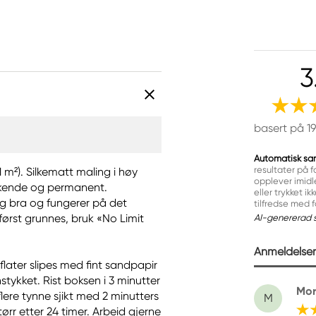
3
basert på 1
Automatisk sa
resultater på f
 m²). Silkematt maling i høy
opplever imidl
ørkende og permanent.
eller trykket i
dig bra og fungerer på det
tilfredse med 
l først grunnes, bruk «No Limit
AI-genererad 
Anmeldelser 
 flater slipes med fint sandpapir
tykket. Rist boksen i 3 minutter
Mor
flere tynne sjikt med 2 minutters
M
ørr etter 24 timer. Arbeid gjerne