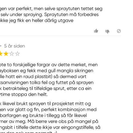
gen var perfekt, men selve spraytuten tettet seg
t selv under spraying. Spraytuten må forbedres
kke jeg fikk en heller dårlig utgave
•
5 år siden
pte to forskjellige fargar av dette merket, men
ayboksen eg fekk med gull mangla sikringen
lle hatt ein raud plastbit) så dermed vart
ksanvisningen tolka feil og futtet på sprayen
 betrakteleg til tilfeldige sprut, etter ca ein
vtime stoppa den heilt.
 likevel brukt sprayen til prosjektet mitt og
gen var glatt og fin, perfekt kombinasjon med
arfargen eg brukte i tillegg så får likevel
erner av meg. Må berre vere obs på mangel på
ingsbit i tilfelle dette ikkje var eingongstilfelle, så