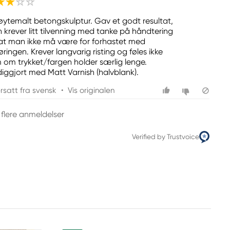
øytemalt betongskulptur. Gav et godt resultat,
 krever litt tilvenning med tanke på håndtering
at man ikke må være for forhastet med
ringen. Krever langvarig risting og føles ikke
 om trykket/fargen holder særlig lenge.
diggjort med Matt Varnish (halvblank).
rsatt fra svensk
•
Vis originalen
 flere anmeldelser
Verified by Trustvoice