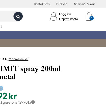
Kontakt oss
Butikken
Spørsmål & svar
Logg inn
Opprett konto
rt
3.4
(19
anmeldelser
)
IMIT spray 200ml
metal
at
92 kr
dligere pris
129,90 kr