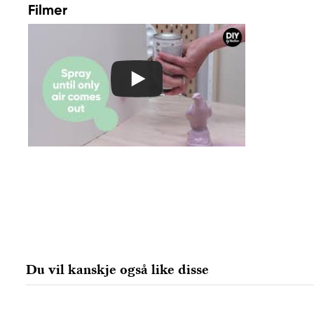
for barn.
Filmer
Kan forårsake
organskader.
Meget giftig, med
langtidsvirkning, for liv i
vann.
Gir alvorlig øyeirritasjon.
Ekstremt brannfarlig
aerosol.
Beholder under trykk: Kan
eksplodere ved
oppvarming.
Irriterer huden.
Kan forårsake irritasjon av
luftveiene.
Kan forårsake døsighet
Du vil kanskje også like disse
eller svimmelhet.
Åndedrettsvern skal
benyttes [ved utilstrekkelig