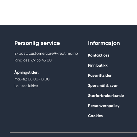
Personlig service
Informasjon
E-post: customercare@kreatima.no
Kontakt oss
Ring oss: 69 36 45 00
Finn butikk
Åpningstider:
Favorittsider
Ma.-fr.: 08.00-18.00
Spørsmål & svar
Lø.-sø.: lukket
Storforbrukerkunde
Personvernpolicy
Cookies