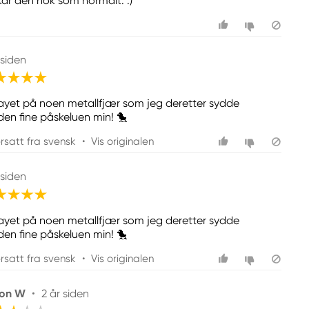
kar den nok som normalt. :)
 siden
ayet på noen metallfjær som jeg deretter sydde
den fine påskeluen min! 🐤
rsatt fra svensk
•
Vis originalen
 siden
ayet på noen metallfjær som jeg deretter sydde
den fine påskeluen min! 🐤
rsatt fra svensk
•
Vis originalen
on W
•
2 år siden