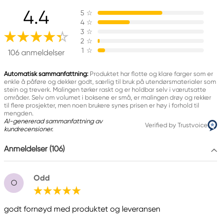
2-metyl-4-isotiazolin-3-on (3:1) og 1,2-
4.4
5
☆
benzisotiazol-3(2H)-on (biocid). Kan gi en
4
☆
allergisk reaksjon.
3
☆
2
☆
1
☆
106 anmeldelser
Ansvarlig EU
Automatisk sammanfattning:
Produktet har flotte og klare farger som er
Panduro Outdoor Craft Paint
enkle å påføre og dekker godt, særlig til bruk på utendørsmaterialer som
stein og treverk. Malingen tørker raskt og er holdbar selv i værutsatte
Panduro
områder. Selv om volumet i boksene er små, er malingen drøy og rekker
205 14 Malmö, Sweden
til flere prosjekter, men noen brukere synes prisen er høy i forhold til
mengden.
www.panduro.com
AI-genererad sammanfattning av
+46 (04) 22 30 70
Verified by Trustvoice
kundrecensioner.
Anmeldelser (106)
Odd
O
godt fornøyd med produktet og leveransen