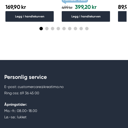
169,90 kr
399,20 kr
89,9
499 kr
Legg i handlekurven
Legg i handlekurven
Personlig service
E-post: customercare@kreatima.no
Ring oss: 69 36 45 00
Åpningstider:
Ma.-fr.: 08.00-18.00
Lø.-sø.: lukket