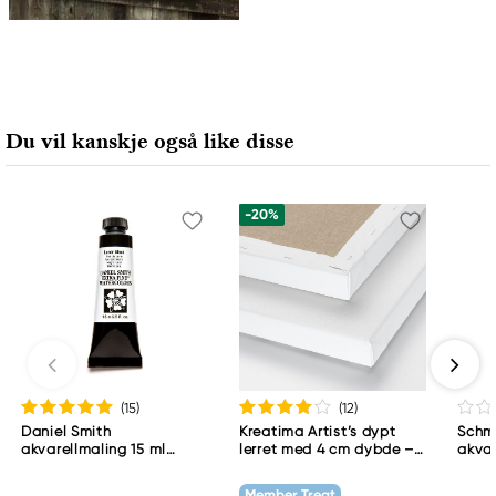
Du vil kanskje også like disse
-20%
(15
)
(12
)
Daniel Smith
Kreatima Artist’s dypt
Schm
akvarellmaling 15 ml
lerret med 4 cm dybde –
akvar
Lunar Black
60×80 cm, 300 g/m²
Schm
783
Member Treat