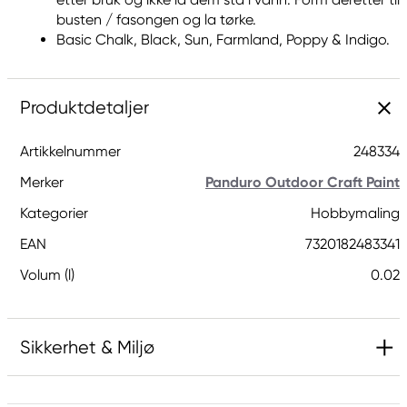
busten / fasongen og la tørke.
Basic Chalk, Black, Sun, Farmland, Poppy & Indigo.
Produktdetaljer
Artikkelnummer
248334
Merker
Panduro Outdoor Craft Paint
Kategorier
Hobbymaling
EAN
7320182483341
Volum (l)
0.02
Sikkerhet & Miljø
Inneholder 5-klor-2-metyl-4-isotiazolin-3-on og