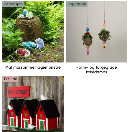
Inspirasjon
Inspirasjon
Mal morsomme hagemonstre
Form- og fargeglade
kokedamas
DIY-idé