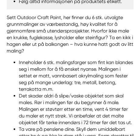
Følg alltid informasjonen på produktets etikett.
Sett Outdoor Craft Paint, her finner du 6 stk. utvalgte
grunnmalinger av værbestandig, høy kvalitet for å
gjennomføre små utendørsprosjekter. Hvorfor ikke male
en krukke, fuglekasse, lysholder eller steinfigur? Ta en kikk i
hagen eller ut på balkongen – hva kunne hatt godt av litt
maling?
Inneholder 6 stk. malingsfarger som fint kan blandes
seg i mellom for å få ønsket nyanse. Malingen i
settet er matt, vannbasert akrylmaling som fester
seg på mange underlag: tre, metall, betong,
terrakotta m.m.
Det skader aldri å slipe/vaske objektet som skal
males. Rør i malingen før du begynner å male.
Malingen er støvtørr etter en time, vent 4 timer før
du maler et nytt strøk. Vi anbefaler at det malte
objektet får tørke innendørs i 72 timer før det tas ut.
Ta vare på penslene dine. Skyll dem umiddelbart
etter bruk og ikke la dem stå i vann. Form deretter til