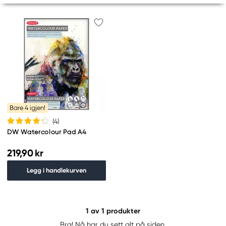
Bare 4 igjen!
(4
)
DW Watercolour Pad A4
219,90 kr
Legg i handlekurven
1
av 1 produkter
Bra! Nå har du sett alt på siden.