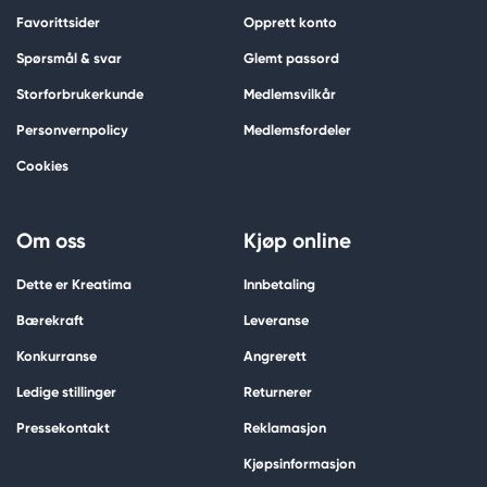
Favorittsider
Opprett konto
Spørsmål & svar
Glemt passord
Storforbrukerkunde
Medlemsvilkår
Personvernpolicy
Medlemsfordeler
Cookies
Om oss
Kjøp online
Dette er Kreatima
Innbetaling
Bærekraft
Leveranse
Konkurranse
Angrerett
Ledige stillinger
Returnerer
Pressekontakt
Reklamasjon
Kjøpsinformasjon