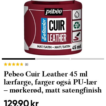
(8
)
Pebeo Cuir Leather 45 ml
lærfarge, farger også PU-lær
– mørkerød, matt satengfinish
129,90 kr