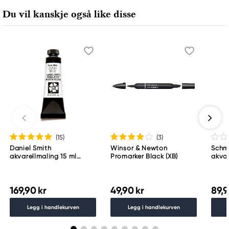
Du vil kanskje også like disse
(15
)
(3
)
Daniel Smith
Winsor & Newton
Schm
akvarellmaling 15 ml
Promarker Black (XB)
akvar
Lunar Black
Schm
783
169,90 kr
49,90 kr
89,9
Legg i handlekurven
Legg i handlekurven