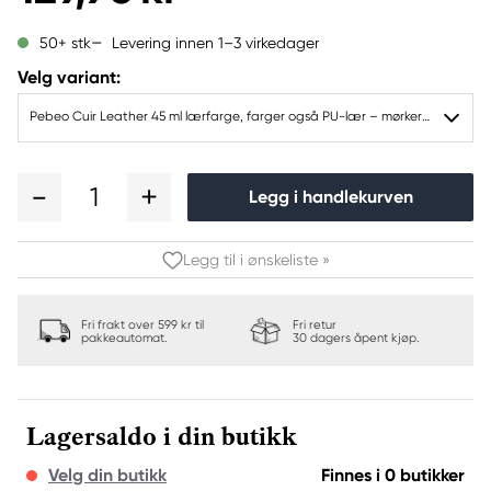
Levering innen 1–3 virkedager
50+ stk
Velg variant:
Pebeo Cuir Leather 45 ml lærfarge, farger også PU-lær – mørkerød, matt satengfinish
1
Legg i handlekurven
Legg til i ønskeliste »
Fri frakt over 599 kr til
Fri retur
pakkeautomat.
30 dagers åpent kjøp.
Lagersaldo i din butikk
Velg din butikk
Finnes i 0 butikker