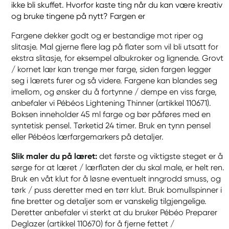
ikke bli skuffet. Hvorfor kaste ting når du kan være kreativ
og bruke tingene på nytt? Fargen er
Fargene dekker godt og er bestandige mot riper og
slitasje. Mal gjerne flere lag på flater som vil bli utsatt for
ekstra slitasje, for eksempel albukroker og lignende. Grovt
/ kornet lær kan trenge mer farge, siden fargen legger
seg i lærets furer og så videre. Fargene kan blandes seg
imellom, og ønsker du å fortynne / dempe en viss farge,
anbefaler vi Pébéos Lightening Thinner (artikkel 110671).
Boksen inneholder 45 ml farge og bør påføres med en
syntetisk pensel. Tørketid 24 timer. Bruk en tynn pensel
eller Pébéos lærfargemarkers på detaljer.
Slik maler du på læret:
det første og viktigste steget er å
sørge for at læret / lærflaten der du skal male, er helt ren.
Bruk en våt klut for å løsne eventuelt inngrodd smuss, og
tørk / puss deretter med en tørr klut. Bruk bomullspinner i
fine bretter og detaljer som er vanskelig tilgjengelige.
Deretter anbefaler vi sterkt at du bruker Pébéo Preparer
Deglazer (artikkel 110670) for å fjerne fettet /