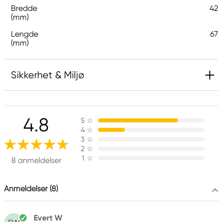
Bredde
42
(mm)
Lengde
67
(mm)
Sikkerhet & Miljø
Inneholder 5-klor-2-metyl-4-isotiazolin-3-on og
2-metyl-4-isotiazolin-3-on (3:1) og 1,2-
4.8
5
☆
benzisotiazol-3(2H)-on (biocid). Kan gi en
4
☆
allergisk reaksjon.
3
☆
2
☆
1
☆
8 anmeldelser
Ansvarlig EU
Anmeldelser (8)
Pebeo
Pébéo
CS 10106
Evert W