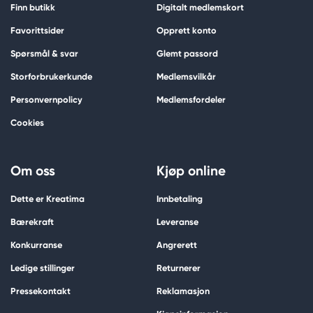
Finn butikk
Digitalt medlemskort
Favorittsider
Opprett konto
Spørsmål & svar
Glemt passord
Storforbrukerkunde
Medlemsvilkår
Personvernpolicy
Medlemsfordeler
Cookies
Om oss
Kjøp online
Dette er Kreatima
Innbetaling
Bærekraft
Leveranse
Konkurranse
Angrerett
Ledige stillinger
Returnerer
Pressekontakt
Reklamasjon