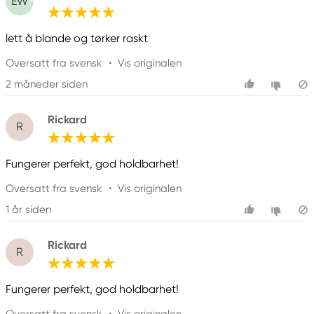
13881 GEMENOS, CEDEX, France
EW
info@pebeo.com
33 (0)4 42 32 08 08
lett å blande og tørker raskt
Oversatt fra svensk
•
Vis originalen
2 måneder siden
Rickard
R
Fungerer perfekt, god holdbarhet!
Oversatt fra svensk
•
Vis originalen
1 år siden
Rickard
R
Fungerer perfekt, god holdbarhet!