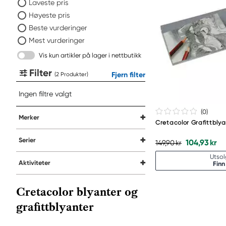
Laveste pris
Høyeste pris
Beste vurderinger
Mest vurderinger
Vis kun artikler på lager i nettbutikk
Filter
Fjern filter
(
Produkter
)
Ingen filtre valgt
(0
)
Merker
Cretacolor Grafittblya
Serier
104,93 kr
149,90 kr
Utsol
Aktiviteter
Finn
Cretacolor blyanter og
grafittblyanter