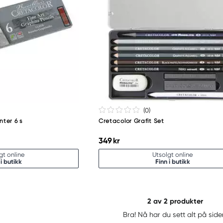
(0
)
nter 6 s
Cretacolor Grafit Set
349 kr
gt online
Utsolgt online
 i butikk
Finn i butikk
2
av 2 produkter
Bra! Nå har du sett alt på side