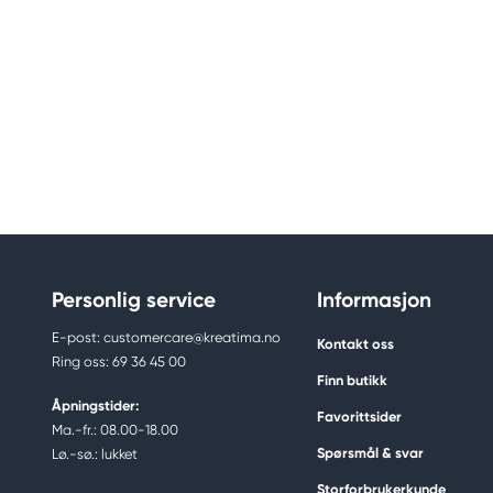
Personlig service
Informasjon
E-post: customercare@kreatima.no
Kontakt oss
Ring oss: 69 36 45 00
Finn butikk
Åpningstider:
Favorittsider
Ma.-fr.: 08.00-18.00
Spørsmål & svar
Lø.-sø.: lukket
Storforbrukerkunde