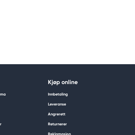
Kjøp online
tima
Innbetaling
Leveranse
Angrerett
r
Returnerer
Reklamasjon