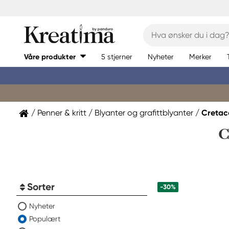
Våre produkter
5 stjerner
Nyheter
Merker
Penner & kritt
Blyanter og grafittblyanter
Cretac
C
Sorter
-30%
Nyheter
Populært