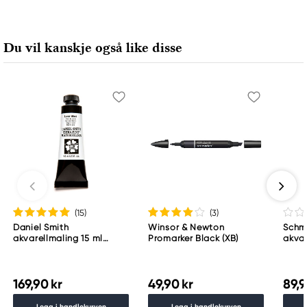
Du vil kanskje også like disse
(15
)
(3
)
Daniel Smith
Winsor & Newton
Schm
akvarellmaling 15 ml
Promarker Black (XB)
akvar
Lunar Black
Schm
783
169,90 kr
49,90 kr
89,9
Legg i handlekurven
Legg i handlekurven