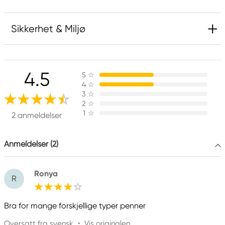
Sikkerhet & Miljø
Ansvarlig EU
4.5
5
☆
Kreatima
4
☆
Panduro
3
☆
205 14 Malmö, Sweden
2
☆
1
☆
www.panduro.com
2 anmeldelser
+46 (04) 22 30 70
Anmeldelser (2)
Ronya
R
Bra for mange forskjellige typer penner
Oversatt fra svensk
•
Vis originalen