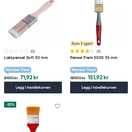
Bare 3 igjen!
(0
)
(3
)
Lakkpensel Soft 30 mm
Pensel Prem 5500 35 mm
Member Treat
Member Treat
71,92 kr
151,92 kr
89,90 kr
189,90 kr
Legg i handlekurven
Legg i handlekurven
-20%