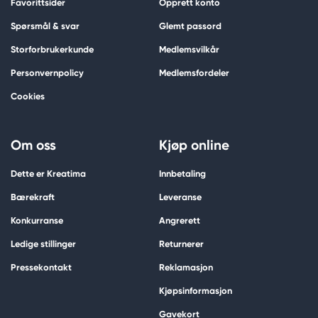
Favorittsider
Opprett konto
Spørsmål & svar
Glemt passord
Storforbrukerkunde
Medlemsvilkår
Personvernpolicy
Medlemsfordeler
Cookies
Om oss
Kjøp online
Dette er Kreatima
Innbetaling
Bærekraft
Leveranse
Konkurranse
Angrerett
Ledige stillinger
Returnerer
Pressekontakt
Reklamasjon
Kjøpsinformasjon
Gavekort