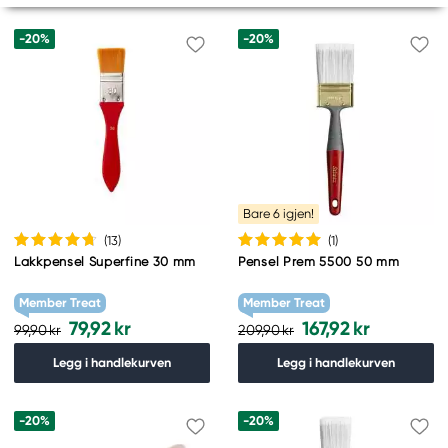
-20%
-20%
Bare 6 igjen!
(13
)
(1
)
Lakkpensel Superfine 30 mm
Pensel Prem 5500 50 mm
Member Treat
Member Treat
79,92 kr
167,92 kr
99,90 kr
209,90 kr
Legg i handlekurven
Legg i handlekurven
-20%
-20%