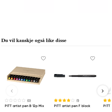
Du vil kanskje også like disse
(0
)
(1
)
PITT artist pen B 12p Mix
PITT artist pen F black
PITT 