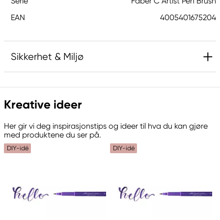
Serie
Faber C Artist Pen Brush
EAN
4005401675204
Sikkerhet & Miljø
Ansvarlig EU
Kreative ideer
Faber-Castell
Faber-Castell Ag
Her gir vi deg inspirasjonstips og ideer til hva du kan gjøre
Nürnberger Straße 2
med produktene du ser på.
90546 Stein, Germany
DIY-idé
DIY-idé
info@Faber-Castell.de
+49 (0) 911 9965-0