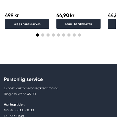
499 kr
44,90 kr
44,9
Legg i handlekurven
Legg i handlekurven
Personlig service
E-post: customercare@kreatima.no
Ring oss: 69 36 45 00
Åpningstider:
Ma.-fr.: 08.00-18.00
Lø.-sø.: lukket