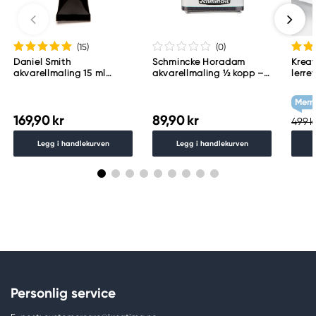
(15
)
(0
)
Daniel Smith
Schmincke Horadam
Kreat
akvarellmaling 15 ml
akvarellmaling ½ kopp –
lerre
Lunar Black
Schmincke Payne´s grey
60×8
783
Memb
169,90 kr
89,90 kr
499 k
Legg i handlekurven
Legg i handlekurven
Personlig service