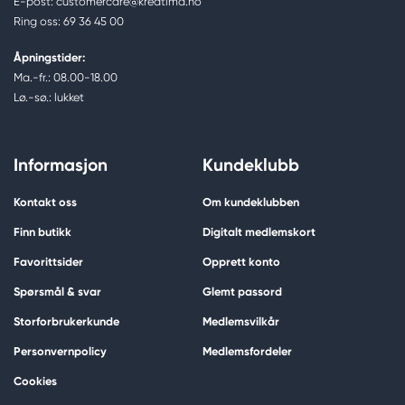
E-post: customercare@kreatima.no
Ring oss: 69 36 45 00
Åpningstider:
Ma.-fr.: 08.00-18.00
Lø.-sø.: lukket
Informasjon
Kundeklubb
Kontakt oss
Om kundeklubben
Finn butikk
Digitalt medlemskort
Favorittsider
Opprett konto
Spørsmål & svar
Glemt passord
Storforbrukerkunde
Medlemsvilkår
Personvernpolicy
Medlemsfordeler
Cookies