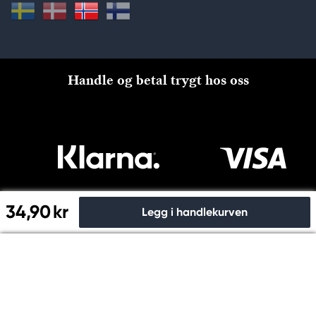
Handle og betal trygt hos oss
34,90 kr
Legg i handlekurven
Til kassen
Copyright © Panduro 2026. Kreatima, NO 915024815 MVA