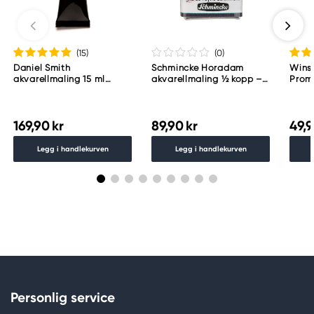
(15
)
(0
)
Daniel Smith
Schmincke Horadam
Wins
akvarellmaling 15 ml
akvarellmaling ½ kopp –
Proma
Lunar Black
Schmincke Payne´s grey
783
169,90 kr
89,90 kr
49,9
Legg i handlekurven
Legg i handlekurven
Personlig service