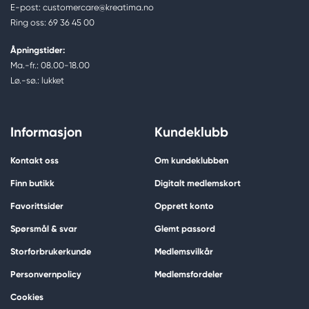
E-post: customercare@kreatima.no
Ring oss: 69 36 45 00
Åpningstider:
Ma.-fr.: 08.00-18.00
Lø.-sø.: lukket
Informasjon
Kundeklubb
Kontakt oss
Om kundeklubben
Finn butikk
Digitalt medlemskort
Favorittsider
Opprett konto
Spørsmål & svar
Glemt passord
Storforbrukerkunde
Medlemsvilkår
Personvernpolicy
Medlemsfordeler
Cookies