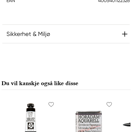
EAN
4005401122326
Sikkerhet & Miljø
Ansvarlig EU
Faber-Castell
Faber-Castell Ag
Nürnberger Straße 2
Du vil kanskje også like disse
90546 Stein, Germany
info@Faber-Castell.de
+49 (0) 911 9965-0