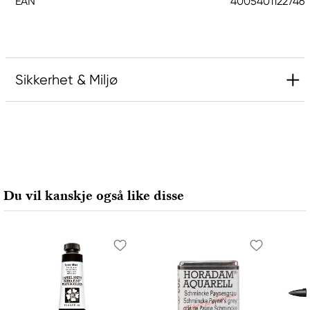
EAN
4005401122746
Sikkerhet & Miljø
Ansvarlig EU
Faber-Castell
Faber-Castell Ag
Nürnberger Straße 2
Du vil kanskje også like disse
90546 Stein, Germany
info@Faber-Castell.de
+49 (0) 911 9965-0