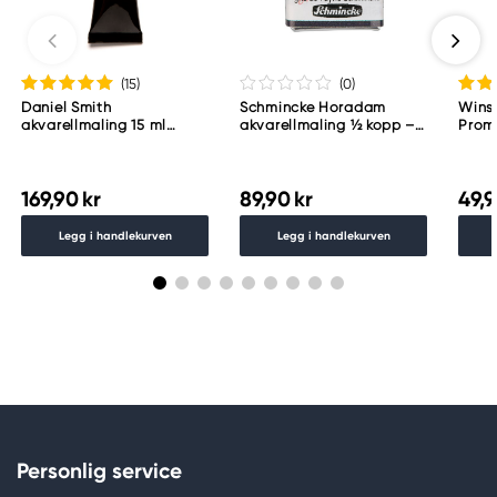
(15
)
(0
)
Daniel Smith
Schmincke Horadam
Wins
akvarellmaling 15 ml
akvarellmaling ½ kopp –
Proma
Lunar Black
Schmincke Payne´s grey
783
169,90 kr
89,90 kr
49,9
Legg i handlekurven
Legg i handlekurven
Personlig service