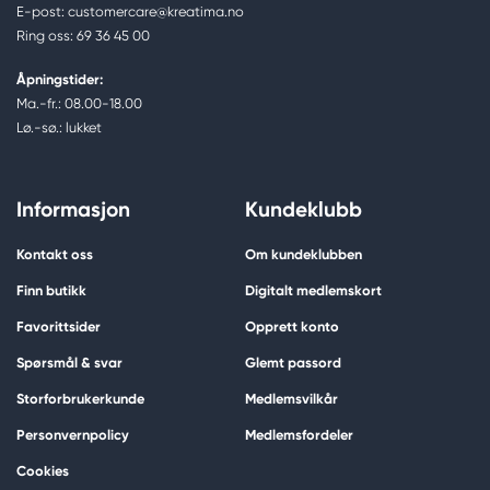
E-post: customercare@kreatima.no
Ring oss: 69 36 45 00
Åpningstider:
Ma.-fr.: 08.00-18.00
Lø.-sø.: lukket
Informasjon
Kundeklubb
Kontakt oss
Om kundeklubben
Finn butikk
Digitalt medlemskort
Favorittsider
Opprett konto
Spørsmål & svar
Glemt passord
Storforbrukerkunde
Medlemsvilkår
Personvernpolicy
Medlemsfordeler
Cookies