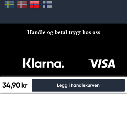
Handle og betal trygt hos oss
34,90 kr
Legg i handlekurven
Til kassen
Copyright © Panduro 2026. Kreatima, NO 915024815 MVA