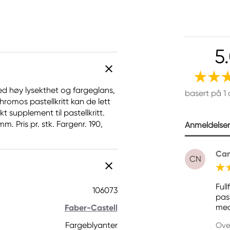
5
med høy lysekthet og fargeglans,
basert på 1
ychromos pastellkritt kan de lett
t supplement til pastellkritt.
m. Pris pr. stk. Fargenr. 190,
Anmeldelser 
Cam
CN
Ful
106073
pas
med
Faber-Castell
Fargeblyanter
Ove