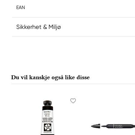
EAN
Sikkerhet & Miljø
Ansvarlig EU
Faber-Castell
Faber-Castell Ag
Nürnberger Straße 2
Du vil kanskje også like disse
90546 Stein, Germany
info@Faber-Castell.de
+49 (0) 911 9965-0