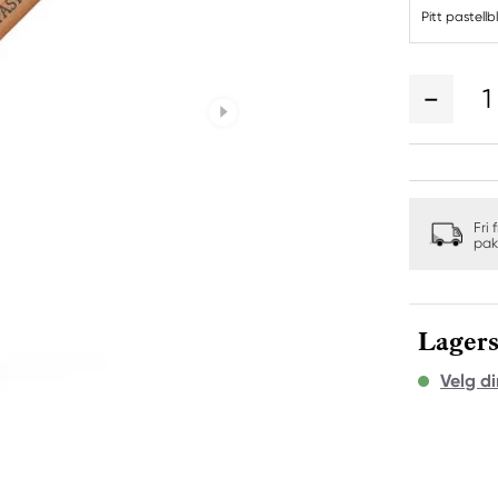
Pitt pastellb
1
Fri 
pak
Lagers
Velg di