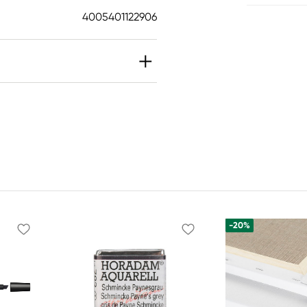
4005401122906
-20%