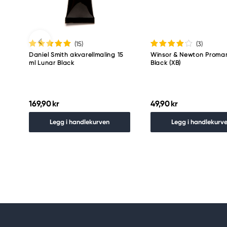
(15
)
(3
)
Daniel Smith akvarellmaling 15
Winsor & Newton Promar
ml Lunar Black
Black (XB)
169,90 kr
49,90 kr
Legg i handlekurven
Legg i handlekurv