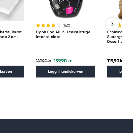
(140
)
lerret, lerret
Dylon Pod All-in-1 tekstilfarge –
Schmincke H
ybde 2 cm,
Intense black
Supergranula
Desert brown
139,90 kr
119,90 kr
189,90 kr
ekurven
Legg i handlekurven
Legg i 