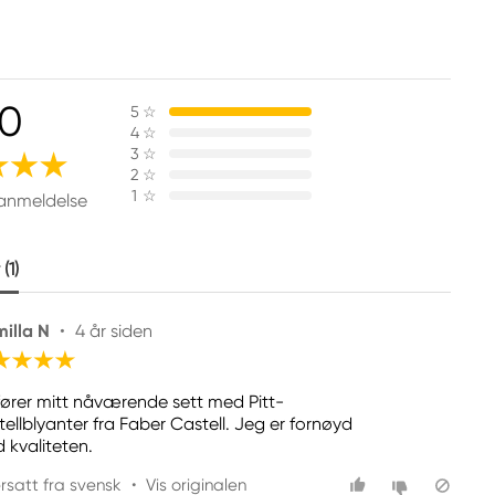
.0
5
☆
4
☆
3
☆
2
☆
1
☆
 anmeldelse
(1)
illa N
•
4 år siden
lfører mitt nåværende sett med Pitt-
tellblyanter fra Faber Castell. Jeg er fornøyd
 kvaliteten.
rsatt fra svensk
•
Vis originalen