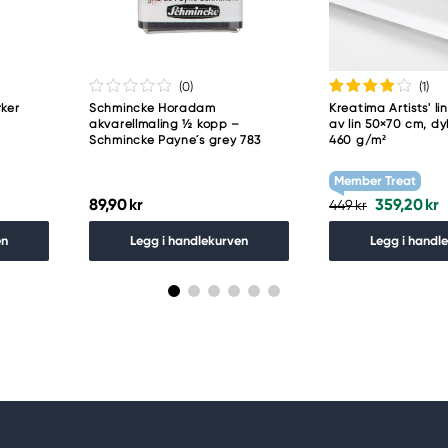
(0
)
(1
)
ker
Schmincke Horadam
Kreatima Artists' lin
akvarellmaling ½ kopp –
av lin 50×70 cm, d
Schmincke Payne´s grey 783
460 g/m²
Member Treat
89,90 kr
359,20 kr
449 kr
en
Legg i handlekurven
Legg i handl