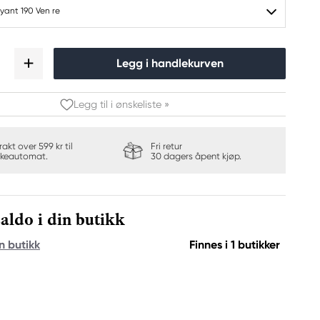
lyant 190 Ven re
Legg i handlekurven
Legg til i ønskeliste »
frakt over 599 kr til
Fri retur
keautomat.
30 dagers åpent kjøp.
aldo i din butikk
n butikk
Finnes i 1 butikker