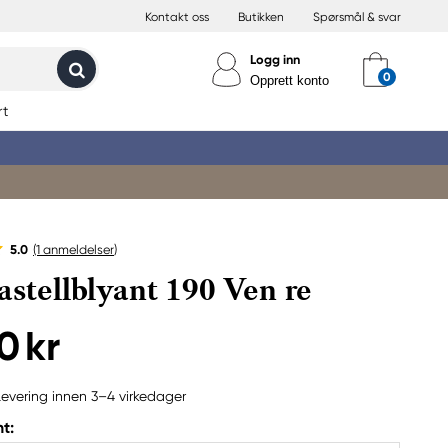
Kontakt oss
Butikken
Spørsmål & svar
Logg inn
Opprett konto
rt
5.0
(1
anmeldelser
)
pastellblyant 190 Ven re
0 kr
Levering innen 3–4 virkedager
t: