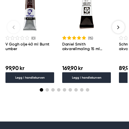
(0
)
(15
)
V Gogh olje 40 ml Burnt
Daniel Smith
Schm
umber
akvarellmaling 15 ml
akvar
Lunar Black
Schm
783
99,90 kr
169,90 kr
89,9
Legg i handlekurven
Legg i handlekurven