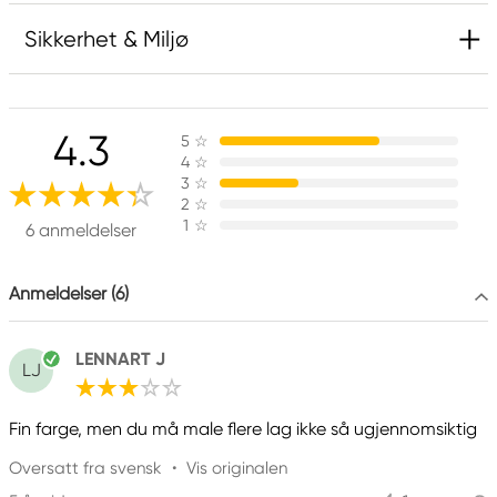
Sikkerhet & Miljø
Kan utløse en allergisk hudreaksjon.
Oppbevares utilgjengelig for barn.
4.3
5
☆
Dersom det er nødvendig med legehjelp, ha
4
☆
produktets beholder eller etikett for hånden.
3
☆
2
☆
1
☆
6 anmeldelser
Produktmerking
Anmeldelser (6)
Advarsel
LENNART J
LJ
Informasjon
Contains: 2-METHYLISOTHIAZOL-3(2H)-ONE,
Fin farge, men du må male flere lag ikke så ugjennomsiktig
BENZISOTHIAZOL-3(2H)-ONE, REACTION MASS OF
5-CHLORO-2-METHYL-2H-ISOTHIAZOL-3-ONE
Oversatt fra svensk
•
Vis originalen
AND 2-METHYL-2H-ISOTHIAZOL-3-ONE (3:1).