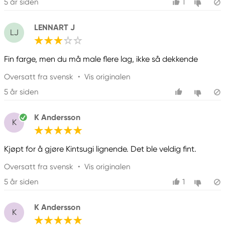
5 år siden
1
Ansvarlig EU
LENNART J
LJ
Pebeo
Pébéo
Fin farge, men du må male flere lag, ikke så dekkende
CS 10106
Oversatt fra svensk
•
Vis originalen
13881 GEMENOS, CEDEX, France
info@pebeo.com
5 år siden
33 (0)4 42 32 08 08
K Andersson
K
Kjøpt for å gjøre Kintsugi lignende. Det ble veldig fint.
Oversatt fra svensk
•
Vis originalen
5 år siden
1
K Andersson
K