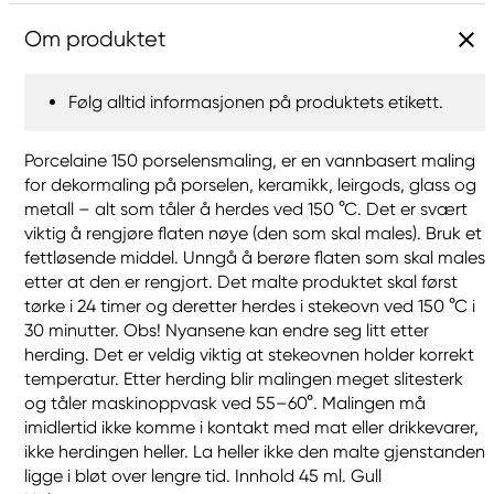
Om produktet
Følg alltid informasjonen på produktets etikett.
Porcelaine 150 porselensmaling, er en vannbasert maling
for dekormaling på porselen, keramikk, leirgods, glass og
metall – alt som tåler å herdes ved 150 °C. Det er svært
viktig å rengjøre flaten nøye (den som skal males). Bruk et
fettløsende middel. Unngå å berøre flaten som skal males
etter at den er rengjort. Det malte produktet skal først
tørke i 24 timer og deretter herdes i stekeovn ved 150 °C i
30 minutter. Obs! Nyansene kan endre seg litt etter
herding. Det er veldig viktig at stekeovnen holder korrekt
temperatur. Etter herding blir malingen meget slitesterk
og tåler maskinoppvask ved 55–60°. Malingen må
imidlertid ikke komme i kontakt med mat eller drikkevarer,
ikke herdingen heller. La heller ikke den malte gjenstanden
ligge i bløt over lengre tid. Innhold 45 ml. Gull