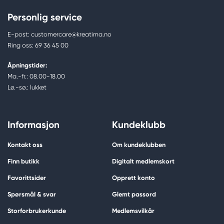
Personlig service
E-post: customercare@kreatima.no
Ring oss: 69 36 45 00
Åpningstider:
Ma.-fr.: 08.00-18.00
Lø.-sø.: lukket
Informasjon
Kundeklubb
Kontakt oss
Om kundeklubben
Finn butikk
Digitalt medlemskort
Favorittsider
Opprett konto
Spørsmål & svar
Glemt passord
Storforbrukerkunde
Medlemsvilkår