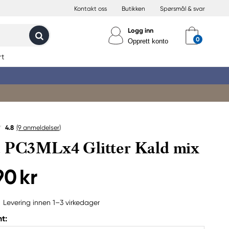
Kontakt oss
Butikken
Spørsmål & svar
Logg inn
Opprett konto
rt
4.8
(9
anmeldelser
)
 PC3MLx4 Glitter Kald mix
90 kr
Levering innen 1–3 virkedager
t: