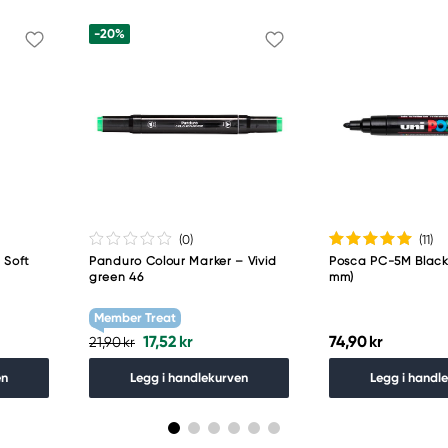
-20%
(0
)
(11
)
 Soft
Panduro Colour Marker – Vivid
Posca PC-5M Black 
green 46
mm)
Member Treat
17,52 kr
74,90 kr
21,90 kr
en
Legg i handlekurven
Legg i handl