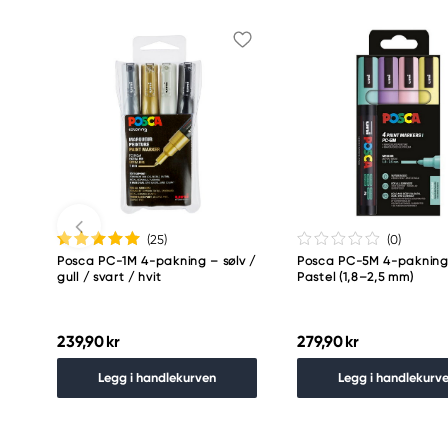
(25
)
(0
)
Posca PC-1M 4-pakning – sølv /
Posca PC-5M 4-pakning
gull / svart / hvit
Pastel (1,8–2,5 mm)
239,90 kr
279,90 kr
Legg i handlekurven
Legg i handlekurv