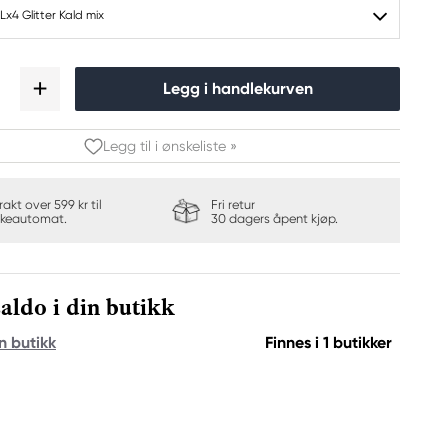
x4 Glitter Kald mix
Legg i handlekurven
Legg til i ønskeliste »
frakt over 599 kr til
Fri retur
keautomat.
30 dagers åpent kjøp.
aldo i din butikk
n butikk
Finnes i 1 butikker