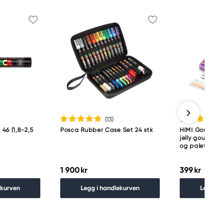
(13
)
46 (1,8-2,5
Posca Rubber Case Set 24 stk
HIMI Gouache 
jelly gouache-
og palett
1 900 kr
399 kr
ekurven
Legg i handlekurven
Legg i 