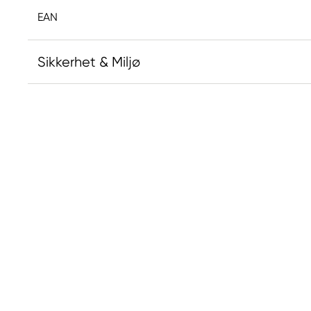
EAN
Sikkerhet & Miljø
Ansvarlig EU
Posca
POVL KLITGAARD & CO APS
Laurentsvej 21
2880 Bagsværd, Danmark
Service@p-klitgaard.dk
+46 (0) 841 000 500