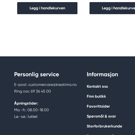
Legg i handlekurven
Legg i handlekurv
Personlig service
Informasjon
E-post: customercare@kreatima.no
Kontakt oss
Ring oss: 69 36 45 00
Finn butikk
Åpningstider:
Favorittsider
Ma.-fr.: 08.00-18.00
Spørsmål & svar
Lø.-sø.: lukket
Storforbrukerkunde