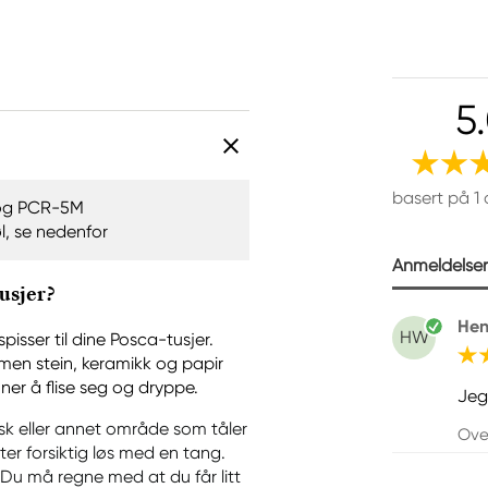
5
basert på 1
M og PCR-5M
øl, se nedenfor
Anmeldelser 
usjer?
Hen
HW
isser til dine Posca-tusjer.
 men stein, keramikk og papir
nner å flise seg og dryppe.
Jeg
vask eller annet område som tåler
Ove
er forsiktig løs med en tang.
. Du må regne med at du får litt