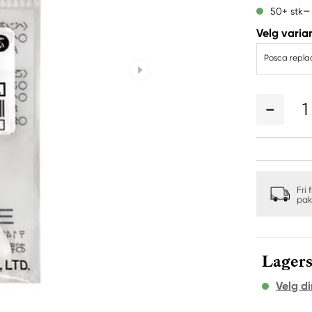
50+ stk
Velg varian
1
Fri 
pak
Lagers
Velg di