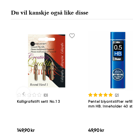
POVL KLITGAARD & CO APS
Laurentsvej 21
Du vil kanskje også like disse
2880 Bagsværd, Danmark
Service@p-klitgaard.dk
+46 (0) 841 000 500
(0
)
(2
)
Kalligrafistift sett No.1 3
Pentel blyantstifter refill
mm HB. Inneholder 40 sti
149,90 kr
49,90 kr