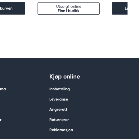
Utsolgt online
ekurven
Legg i 
Finn i butikk
Kjøp online
tima
Innbetaling
Leveranse
Angrerett
r
Returnerer
Reklamasjon