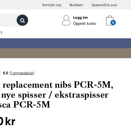
Kontakt oss
Butikken
Spørsmål & svar
Logg inn
Opprett konto
rt
5.0
(1
anmeldelser
)
 replacement nibs PCR-5M,
 nye spisser / ekstraspisser
osca PCR-5M
0 kr