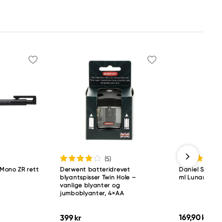
(5
)
Mono ZR rett
Derwent batteridrevet
Daniel Smith a
blyantspisser Twin Hole –
ml Lunar Blac
vanlige blyanter og
jumboblyanter, 4×AA
169,90 kr
399 kr