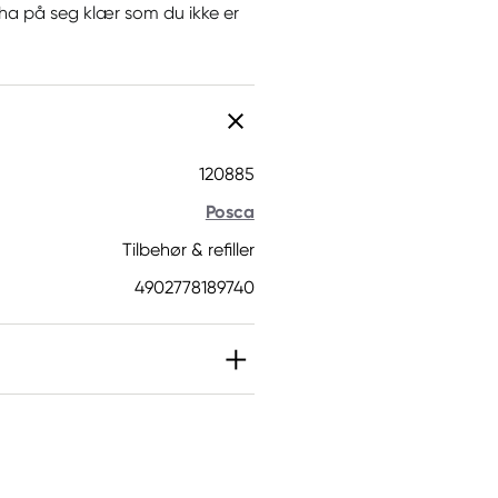
å ha på seg klær som du ikke er
120885
Posca
Tilbehør & refiller
4902778189740