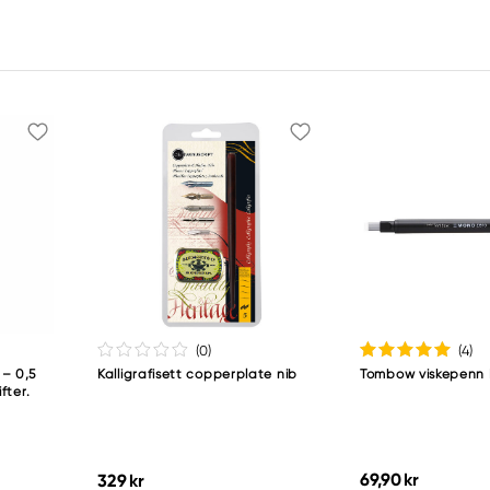
(0
)
(4
)
 – 0,5
Kalligrafisett copperplate nib
Tombow viskepenn 
fter.
69,90 kr
329 kr