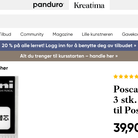
Tilbud
Community
Magazine
Lille kunstneren
Gaveko
20 % på alle lerret! Logg inn for å benytte deg av tilbudet »
Alt du trenger til kursstarten – handle her »
ehør
Posca
3 stk.
til P
39,9