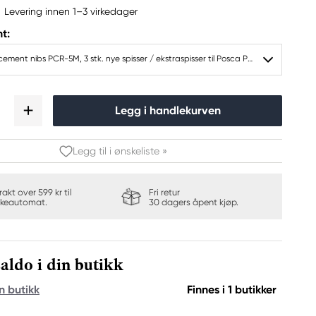
Levering innen 1–3 virkedager
t:
Posca replacement nibs PCR-5M, 3 stk. nye spisser / ekstraspisser til Posca PCR-5M
Legg i handlekurven
Legg til i ønskeliste »
frakt over 599 kr til
Fri retur
keautomat.
30 dagers åpent kjøp.
aldo i din butikk
n butikk
Finnes i 1 butikker