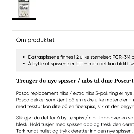
Om produktet
Ekstraspissene finnes i 2 ulike størrelser: PCR-3
Å bytte ut spissene er lett – men det kan bli litt s
Trenger du nye spisser / nibs til dine Posca-t
Posca replacement nibs / extra nibs 3-pakning er nye sp
Posca dekker som kjent på en rekke ulike materialer –
med tekstur kan slite på en fiberspiss, slik at den begy
Slik gjør du det for å bytte spiss / nib: Jobb over en 
blekk. Hold tusjen med spissen opp og trekk den derett
Tørk rundt hullet og trykk deretter inn den nye spissen