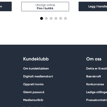
Utsolgt online
en
Legg i handl
Finn i butikk
Kundeklubb
Om oss
Om kundeklubben
Dette er Krea
Digitalt medlemskort
Bærekraft
Opprett konto
Konkurranse
Glemt passord
Ledige stillinge
Medlemsvilkår
Pressekontakt