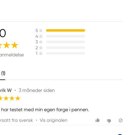
.0
5
☆
4
☆
3
☆
2
☆
1
☆
 anmeldelse
(1)
rik W
•
3 måneder siden
 har testet med min egen farge i pennen.
rsatt fra svensk
•
Vis originalen