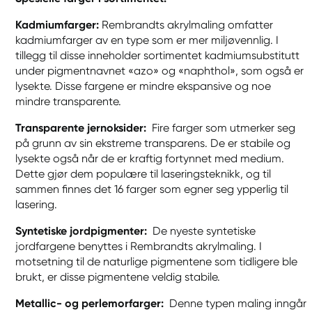
Kadmiumfarger:
Rembrandts akrylmaling omfatter
kadmiumfarger av en type som er mer miljøvennlig. I
tillegg til disse inneholder sortimentet kadmiumsubstitutt
under pigmentnavnet «azo» og «naphthol», som også er
lysekte. Disse fargene er mindre ekspansive og noe
mindre transparente.
Transparente jernoksider:
Fire farger som utmerker seg
på grunn av sin ekstreme transparens. De er stabile og
lysekte også når de er kraftig fortynnet med medium.
Dette gjør dem populære til laseringsteknikk, og til
sammen finnes det 16 farger som egner seg ypperlig til
lasering.
Syntetiske jordpigmenter:
De nyeste syntetiske
jordfargene benyttes i Rembrandts akrylmaling. I
motsetning til de naturlige pigmentene som tidligere ble
brukt, er disse pigmentene veldig stabile.
Metallic- og perlemorfarger:
Denne typen maling inngår