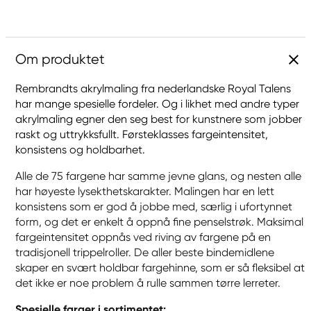
Om produktet
Rembrandts akrylmaling fra nederlandske Royal Talens
har mange spesielle fordeler. Og i likhet med andre typer
akrylmaling egner den seg best for kunstnere som jobber
raskt og uttrykksfullt. Førsteklasses fargeintensitet,
konsistens og holdbarhet.
Alle de 75 fargene har samme jevne glans, og nesten alle
har høyeste lysekthetskarakter. Malingen har en lett
konsistens som er god å jobbe med, særlig i ufortynnet
form, og det er enkelt å oppnå fine penselstrøk. Maksimal
fargeintensitet oppnås ved riving av fargene på en
tradisjonell trippelroller. De aller beste bindemidlene
skaper en svært holdbar fargehinne, som er så fleksibel at
det ikke er noe problem å rulle sammen tørre lerreter.
Spesielle farger i sortimentet: