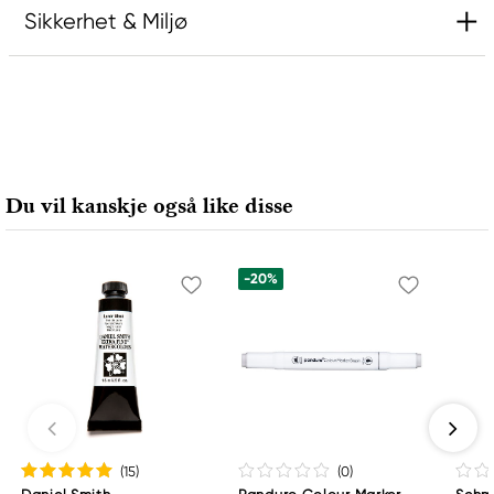
Sikkerhet & Miljø
Ansvarlig EU
Rembrandt
Royal Talens Netherlands
Sophialaan 46
Du vil kanskje også like disse
7311 PD Apeldoorn, Netherlands
info@royaltalens.com
+31 (0)55 527 4700
-20%
(15
)
(0
)