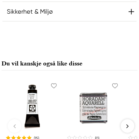
Sikkerhet & Miljø
Ansvarlig EU
Rembrandt
Royal Talens Netherlands
Sophialaan 46
Du vil kanskje også like disse
7311 PD Apeldoorn, Netherlands
info@royaltalens.com
+31 (0)55 527 4700
(15
)
(0
)