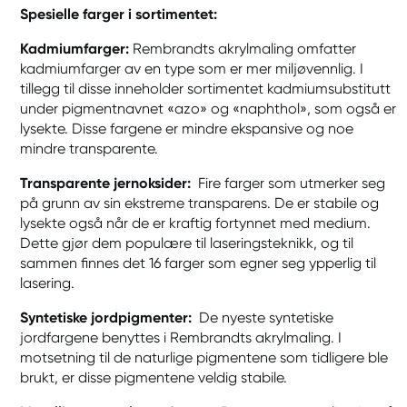
Spesielle farger i sortimentet:
Kadmiumfarger:
Rembrandts akrylmaling omfatter
kadmiumfarger av en type som er mer miljøvennlig. I
tillegg til disse inneholder sortimentet kadmiumsubstitutt
under pigmentnavnet «azo» og «naphthol», som også er
lysekte. Disse fargene er mindre ekspansive og noe
mindre transparente.
Transparente jernoksider:
Fire farger som utmerker seg
på grunn av sin ekstreme transparens. De er stabile og
lysekte også når de er kraftig fortynnet med medium.
Dette gjør dem populære til laseringsteknikk, og til
sammen finnes det 16 farger som egner seg ypperlig til
lasering.
Syntetiske jordpigmenter:
De nyeste syntetiske
jordfargene benyttes i Rembrandts akrylmaling. I
motsetning til de naturlige pigmentene som tidligere ble
brukt, er disse pigmentene veldig stabile.