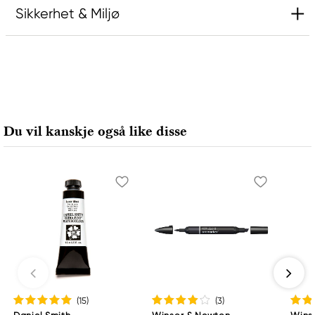
Sikkerhet & Miljø
Ansvarlig EU
Rembrandt
Royal Talens Netherlands
Sophialaan 46
Du vil kanskje også like disse
7311 PD Apeldoorn, Netherlands
info@royaltalens.com
+31 (0)55 527 4700
(15
)
(3
)