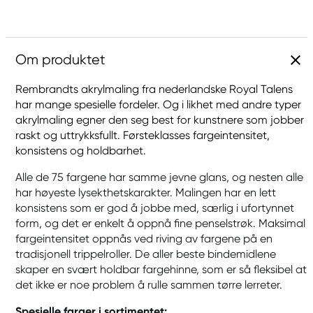
Om produktet
Rembrandts akrylmaling fra nederlandske Royal Talens
har mange spesielle fordeler. Og i likhet med andre typer
akrylmaling egner den seg best for kunstnere som jobber
raskt og uttrykksfullt. Førsteklasses fargeintensitet,
konsistens og holdbarhet.
Alle de 75 fargene har samme jevne glans, og nesten alle
har høyeste lysekthetskarakter. Malingen har en lett
konsistens som er god å jobbe med, særlig i ufortynnet
form, og det er enkelt å oppnå fine penselstrøk. Maksimal
fargeintensitet oppnås ved riving av fargene på en
tradisjonell trippelroller. De aller beste bindemidlene
skaper en svært holdbar fargehinne, som er så fleksibel at
det ikke er noe problem å rulle sammen tørre lerreter.
Spesielle farger i sortimentet: