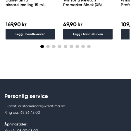
Daniel Smith
Winsor & Newton
Wins
akvarellmaling 15 ml
Promarker Black (XB)
Profe
Lunar Black
akvar
Indig
169,90 kr
49,90 kr
109,
Legg i handlekurven
Legg i handlekurven
Personlig service
E-post: customercare@kreatima.no
Ring oss: 69 36 45 00
Åpningstider:
Ma.-fr.: 08.00-18.00