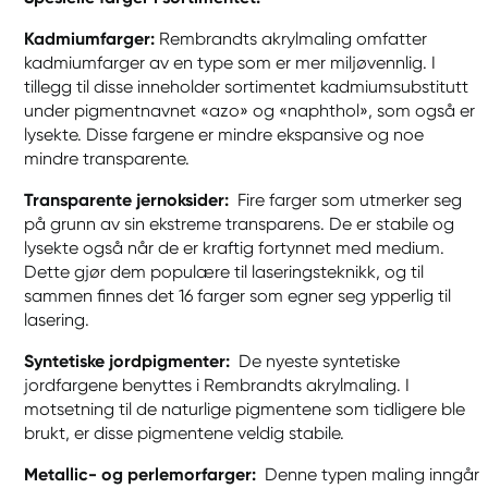
Kadmiumfarger:
Rembrandts akrylmaling omfatter
kadmiumfarger av en type som er mer miljøvennlig. I
tillegg til disse inneholder sortimentet kadmiumsubstitutt
under pigmentnavnet «azo» og «naphthol», som også er
lysekte. Disse fargene er mindre ekspansive og noe
mindre transparente.
Transparente jernoksider:
Fire farger som utmerker seg
på grunn av sin ekstreme transparens. De er stabile og
lysekte også når de er kraftig fortynnet med medium.
Dette gjør dem populære til laseringsteknikk, og til
sammen finnes det 16 farger som egner seg ypperlig til
lasering.
Syntetiske jordpigmenter:
De nyeste syntetiske
jordfargene benyttes i Rembrandts akrylmaling. I
motsetning til de naturlige pigmentene som tidligere ble
brukt, er disse pigmentene veldig stabile.
Metallic- og perlemorfarger:
Denne typen maling inngår