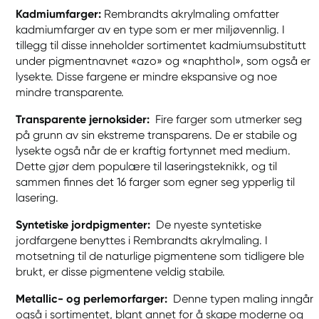
Kadmiumfarger:
Rembrandts akrylmaling omfatter
kadmiumfarger av en type som er mer miljøvennlig. I
tillegg til disse inneholder sortimentet kadmiumsubstitutt
under pigmentnavnet «azo» og «naphthol», som også er
lysekte. Disse fargene er mindre ekspansive og noe
mindre transparente.
Transparente jernoksider:
Fire farger som utmerker seg
på grunn av sin ekstreme transparens. De er stabile og
lysekte også når de er kraftig fortynnet med medium.
Dette gjør dem populære til laseringsteknikk, og til
sammen finnes det 16 farger som egner seg ypperlig til
lasering.
Syntetiske jordpigmenter:
De nyeste syntetiske
jordfargene benyttes i Rembrandts akrylmaling. I
motsetning til de naturlige pigmentene som tidligere ble
brukt, er disse pigmentene veldig stabile.
Metallic- og perlemorfarger:
Denne typen maling inngår
også i sortimentet, blant annet for å skape moderne og