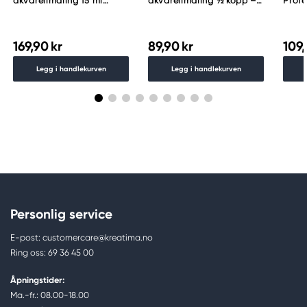
akvarellmaling 15 ml
akvarellmaling ½ kopp –
Profe
Lunar Black
Schmincke Payne´s grey
akvar
783
Indig
169,90 kr
89,90 kr
109,
Legg i handlekurven
Legg i handlekurven
Personlig service
E-post: customercare@kreatima.no
Ring oss: 69 36 45 00
Åpningstider:
Ma.-fr.: 08.00-18.00