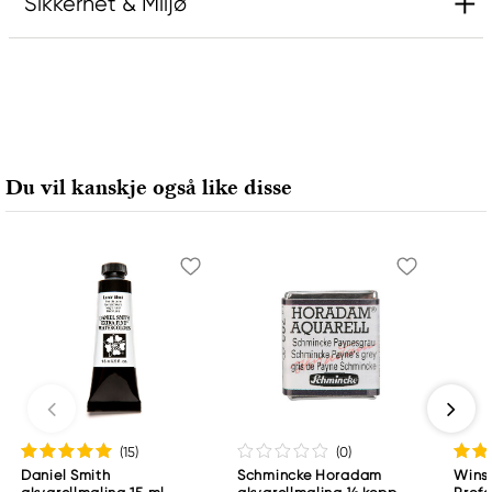
Sikkerhet & Miljø
Ansvarlig EU
Rembrandt
Royal Talens Netherlands
Sophialaan 46
Du vil kanskje også like disse
7311 PD Apeldoorn, Netherlands
info@royaltalens.com
+31 (0)55 527 4700
(15
)
(0
)
Daniel Smith
Schmincke Horadam
Wins