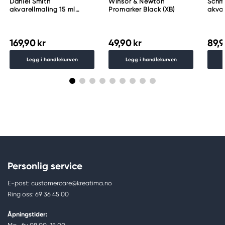
Daniel Smith
Winsor & Newton
Schm
akvarellmaling 15 ml
Promarker Black (XB)
akvar
Lunar Black
Schm
783
169,90 kr
49,90 kr
89,9
Legg i handlekurven
Legg i handlekurven
Personlig service
E-post: customercare@kreatima.no
Ring oss: 69 36 45 00
Åpningstider: