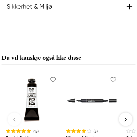
Sikkerhet & Miljø
Ansvarlig EU
Rembrandt
Royal Talens Netherlands
Sophialaan 46
Du vil kanskje også like disse
7311 PD Apeldoorn, Netherlands
info@royaltalens.com
+31 (0)55 527 4700
(15
)
(3
)