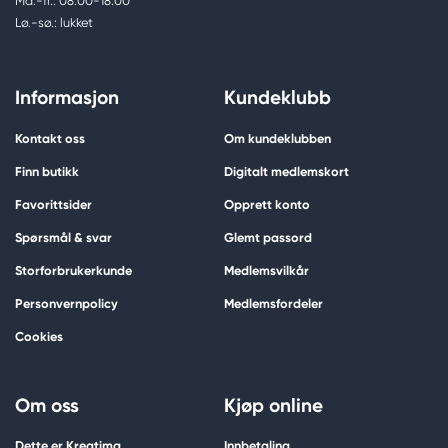
Ma.-fr.: 08.00-18.00
Lø.-sø.: lukket
Informasjon
Kundeklubb
Kontakt oss
Om kundeklubben
Finn butikk
Digitalt medlemskort
Favorittsider
Opprett konto
Spørsmål & svar
Glemt passord
Storforbrukerkunde
Medlemsvilkår
Personvernpolicy
Medlemsfordeler
Cookies
Om oss
Kjøp online
Dette er Kreatima
Innbetaling