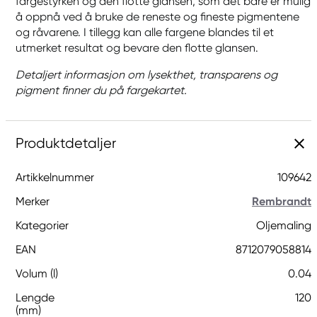
fargestyrken og den flotte glansen, som det bare er mulig
å oppnå ved å bruke de reneste og fineste pigmentene
og råvarene. I tillegg kan alle fargene blandes til et
utmerket resultat og bevare den flotte glansen.
Detaljert informasjon om lysekthet, transparens og
pigment finner du på fargekartet.
Produktdetaljer
Artikkelnummer
109642
Merker
Rembrandt
Kategorier
Oljemaling
EAN
8712079058814
Volum (l)
0.04
Lengde
120
(mm)