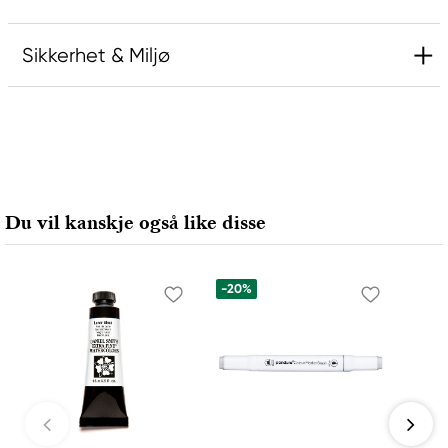
Sikkerhet & Miljø
Ansvarlig EU
Rembrandt
Royal Talens Netherlands
Sophialaan 46
Du vil kanskje også like disse
7311 PD Apeldoorn, Netherlands
info@royaltalens.com
+31 (0)55 527 4700
-20%