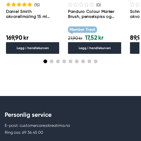
(15
)
(0
)
Daniel Smith
Panduro Colour Marker
Schm
akvarellmaling 15 ml
Brush, penselspiss og
akvar
Lunar Black
skråskjært spiss – Warm
Schm
grey 1 WG1
783
Member Treat
169,90 kr
17,52 kr
89,9
21,90 kr
Legg i handlekurven
Legg i handlekurven
Personlig service
E-post: customercare@kreatima.no
Ring oss: 69 36 45 00