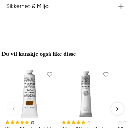
Sikkerhet & Miljø
Ansvarlig EU
Rembrandt
Royal Talens Netherlands
Sophialaan 46
Du vil kanskje også like disse
7311 PD Apeldoorn, Netherlands
info@royaltalens.com
+31 (0)55 527 4700
(1
)
(1
)