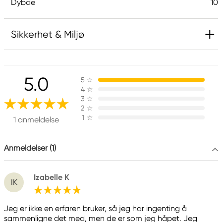
Dybde
10
Sikkerhet & Miljø
Ansvarlig EU
5.0
5
☆
Rembrandt
4
☆
Royal Talens Netherlands
3
☆
Sophialaan 46
2
☆
1
☆
7311 PD Apeldoorn, Netherlands
1 anmeldelse
info@royaltalens.com
+31 (0)55 527 4700
Anmeldelser (1)
Izabelle K
IK
Jeg er ikke en erfaren bruker, så jeg har ingenting å
sammenligne det med, men de er som jeg håpet. Jeg