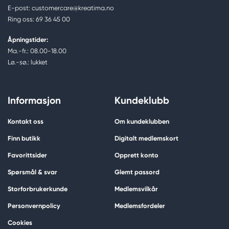
E-post: customercare@kreatima.no
Ring oss: 69 36 45 00
Åpningstider:
Ma.-fr.: 08.00-18.00
Lø.-sø.: lukket
Informasjon
Kundeklubb
Kontakt oss
Om kundeklubben
Finn butikk
Digitalt medlemskort
Favorittsider
Opprett konto
Spørsmål & svar
Glemt passord
Storforbrukerkunde
Medlemsvilkår
Personvernpolicy
Medlemsfordeler
Cookies