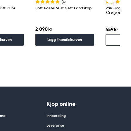
(4
)
itt 12 br
Soft Pastel 90st Sett Landskap
Van Gogh Oil 
60 oljepastellk
2 090 kr
459 kr
Utso
ekurven
Legg i handlekurven
Finn
Kjøp online
tima
Innbetaling
Leveranse