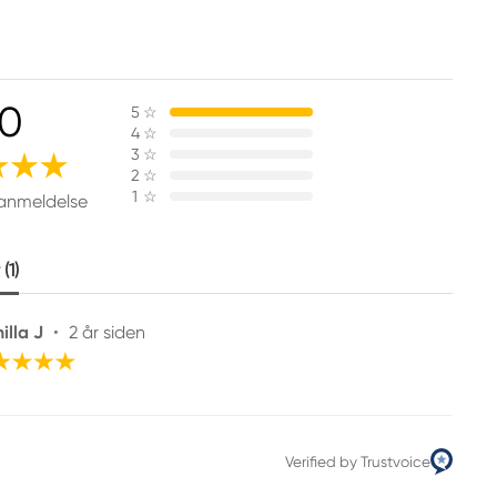
.0
5
☆
4
☆
3
☆
2
☆
1
☆
 anmeldelse
(1)
illa J
•
2 år siden
Verified by Trustvoice