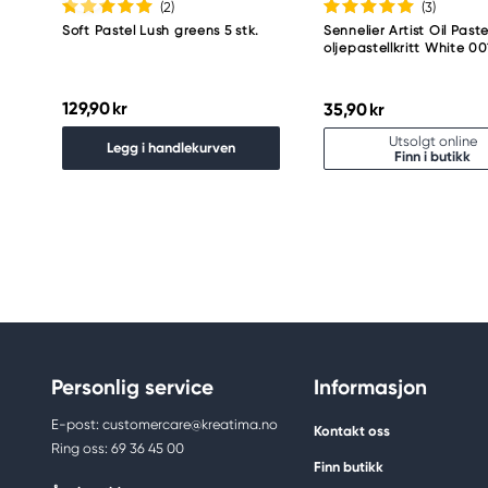
(2
)
(3
)
Soft Pastel Lush greens 5 stk.
Sennelier Artist Oil Paste
oljepastellkritt White 00
129,90 kr
35,90 kr
Utsolgt online
Legg i handlekurven
Finn i butikk
Personlig service
Informasjon
E-post: customercare@kreatima.no
Kontakt oss
Ring oss: 69 36 45 00
Finn butikk