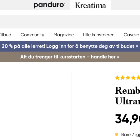
Tilbud
Community
Magazine
Lille kunstneren
Gaveko
20 % på alle lerret! Logg inn for å benytte deg av tilbudet »
Alt du trenger til kursstarten – handle her »
Rembr
Ultra
34,9
Bare 7 ig