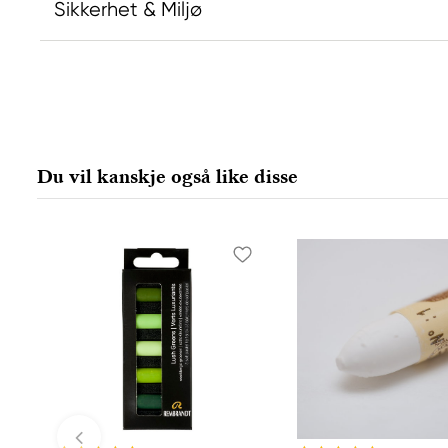
Sikkerhet & Miljø
Ansvarlig EU
Rembrandt
Royal Talens Netherlands
Sophialaan 46
Du vil kanskje også like disse
7311 PD Apeldoorn, Netherlands
info@royaltalens.com
+31 (0)55 527 4700