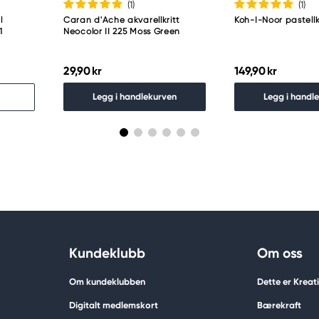
(1
)
(1
)
l
Caran d'Ache akvarellkritt
Koh-I-Noor pastellkr
1
Neocolor II 225 Moss Green
29,90 kr
149,90 kr
Legg i handlekurven
Legg i handl
Kundeklubb
Om oss
Om kundeklubben
Dette er Krea
Digitalt medlemskort
Bærekraft