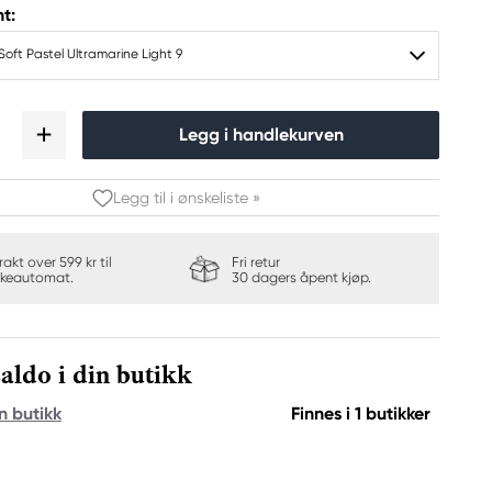
t:
ft Pastel Ultramarine Light 9
Legg i handlekurven
Legg til i ønskeliste »
frakt over 599 kr til
Fri retur
keautomat.
30 dagers åpent kjøp.
aldo i din butikk
n butikk
Finnes i 1 butikker