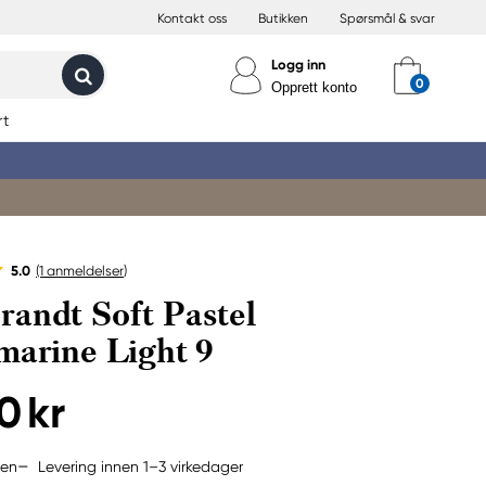
Kontakt oss
Butikken
Spørsmål & svar
Logg inn
Opprett konto
rt
5.0
(1
anmeldelser
)
andt Soft Pastel
marine Light 9
0 kr
Levering innen 1–3 virkedager
jen