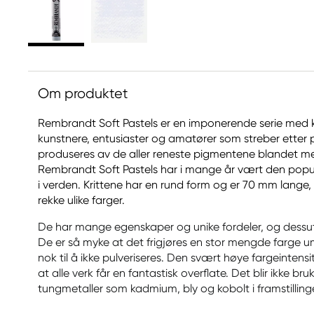
Om produktet
Rembrandt Soft Pastels er en imponerende serie med kr
kunstnere, entusiaster og amatører som streber etter p
produseres av de aller reneste pigmentene blandet med
Rembrandt Soft Pastels har i mange år vært den popu
i verden. Krittene har en rund form og er 70 mm lange, 
rekke ulike farger.
De har mange egenskaper og unike fordeler, og dessu
De er så myke at det frigjøres en stor mengde farge u
nok til å ikke pulveriseres. Den svært høye fargeinten
at alle verk får en fantastisk overflate. Det blir ikke 
tungmetaller som kadmium, bly og kobolt i framstilling