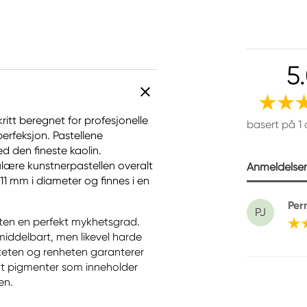
5
itt beregnet for profesjonelle
basert på 1
erfeksjon. Pastellene
 den fineste kaolin.
lære kunstnerpastellen overalt
Anmeldelser 
11 mm i diameter og finnes i en
Pern
PJ
ten en perfekt mykhetsgrad.
middelbart, men likevel harde
siteten og renheten garanterer
brukt pigmenter som inneholder
en.