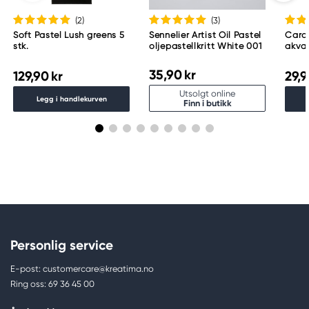
(2
)
(3
)
Soft Pastel Lush greens 5
Sennelier Artist Oil Pastel
Cara
stk.
oljepastellkritt White 001
akvar
225 
35,90 kr
129,90 kr
29,9
Utsolgt online
Legg i handlekurven
Finn i butikk
Personlig service
E-post: customercare@kreatima.no
Ring oss: 69 36 45 00