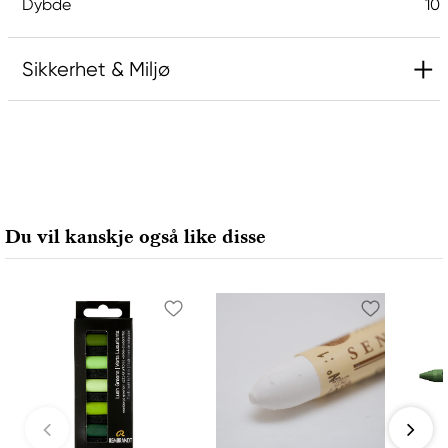
Dybde
10
Sikkerhet & Miljø
Ansvarlig EU
Rembrandt
Royal Talens Netherlands
Sophialaan 46
Du vil kanskje også like disse
7311 PD Apeldoorn, Netherlands
info@royaltalens.com
+31 (0)55 527 4700