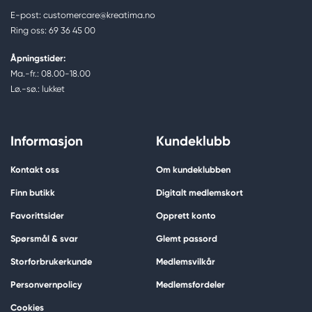
E-post: customercare@kreatima.no
Ring oss: 69 36 45 00
Åpningstider:
Ma.-fr.: 08.00-18.00
Lø.-sø.: lukket
Informasjon
Kundeklubb
Kontakt oss
Om kundeklubben
Finn butikk
Digitalt medlemskort
Favorittsider
Opprett konto
Spørsmål & svar
Glemt passord
Storforbrukerkunde
Medlemsvilkår
Personvernpolicy
Medlemsfordeler
Cookies