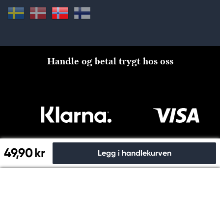
Handle og betal trygt hos oss
49,90 kr
Legg i handlekurven
Til kassen
Copyright © Panduro 2026. Kreatima, NO 915024815 MVA