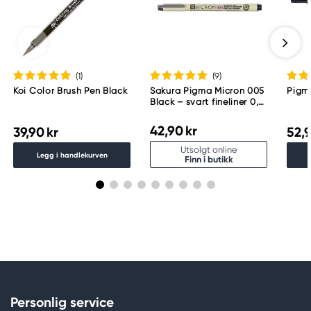
(1
)
(9
)
Koi Color Brush Pen Black
Sakura Pigma Micron 005
Pigma
Black – svart fineliner 0,2
mm
42,90 kr
39,90 kr
52,9
Utsolgt online
Legg i handlekurven
Finn i butikk
Personlig service