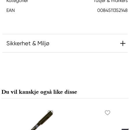
Kategorier
Tusjer & markers
EAN
0084511352148
Sikkerhet & Miljø
Ansvarlig EU
Sakura
Royal Talens Netherlands
Sophialaan 46
Du vil kanskje også like disse
7311 PD Apeldoorn, Netherlands
info@royaltalens.com
+31 (0)55 527 4700